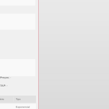
 Preços:
-
TJLP:
-
tério
Tipo
Exponencial