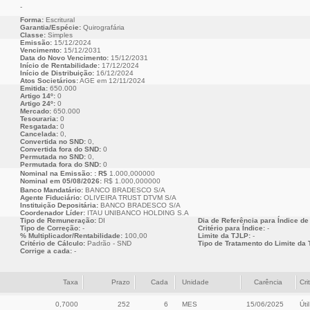
-
Forma:
Escritural
Garantia/Espécie:
Quirografária
Classe:
Simples
Emissão:
15/12/2024
Vencimento:
15/12/2031
Data do Novo Vencimento:
15/12/2031
Início de Rentabilidade:
17/12/2024
Início de Distribuição:
16/12/2024
Atos Societários:
AGE em 12/11/2024
Emitida:
650.000
Artigo 14º:
0
Artigo 24º:
0
Mercado:
650.000
Tesouraria:
0
Resgatada:
0
Cancelada:
0,
Convertida no SND:
0,
Convertida fora do SND:
0
Permutada no SND:
0,
Permutada fora do SND:
0
Nominal na Emissão: : R$
1.000,000000
Nominal em 05/08/2026:
R$ 1.000,000000
Banco Mandatário:
BANCO BRADESCO S/A
Agente Fiduciário:
OLIVEIRA TRUST DTVM S/A
Instituição Depositária:
BANCO BRADESCO S/A
Coordenador Líder:
ITAU UNIBANCO HOLDING S.A
Tipo de Remuneração:
DI
Dia de Referência para Índice de
Tipo de Correção:
-
Critério para Índice:
-
% Multiplicador/Rentabilidade:
100,00
Limite da TJLP:
-
Critério de Cálculo:
Padrão - SND
Tipo de Tratamento do Limite da 
Corrige a cada:
-
Taxa
Prazo
Cada
Unidade
Carência
Cri
0,7000
252
6
MES
15/06/2025
Útil