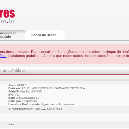
rmações ao
Banco de Dados
ercado
 será descontinuado. Para consultar informações sobre emissões e estoque de debê
Data
, plataforma gratuita da Anbima que reúne dados dos mercados financeiro e de
Ativo:
ACHE15
Emissor:
ACHE LABORATORIOS FARMACEUTICOS S.A.
Série/Emissão:
ÚNI/005
IPO:
ND
ISIN:
BRACHEDBS042
Situação:
Registrado
Escritura Padronizada:
Aguardando Informação
AUT/DEB/PRI/2024/900
em
16/12/2024
-
Não