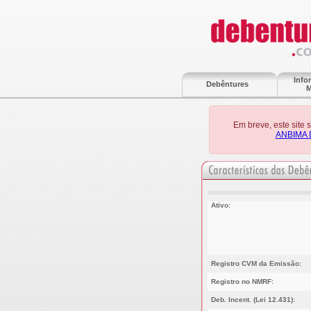
Info
Debêntures
M
Em breve, este site
ANBIMA 
Ativo:
Registro CVM da Emissão:
Registro no NMRF:
Deb. Incent. (Lei 12.431):