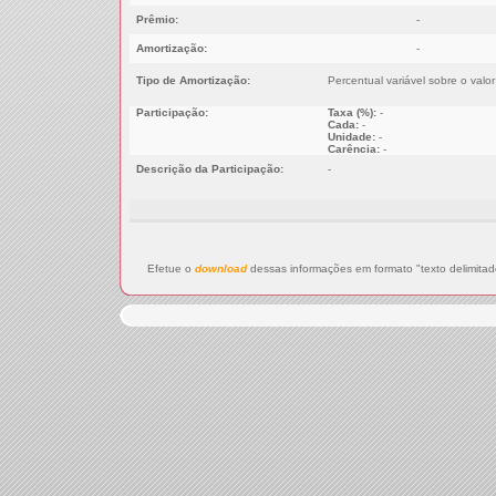
Prêmio:
-
Amortização:
-
Tipo de Amortização:
Percentual variável sobre o valo
Participação:
Taxa (%):
-
Cada:
-
Unidade:
-
Carência:
-
Descrição da Participação:
-
Efetue o
download
dessas informações em formato "texto delimitad