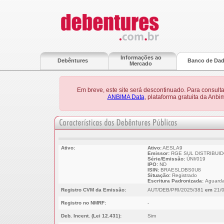
Informações ao
Debêntures
Banco de Da
Mercado
Em breve, este site será descontinuado. Para consult
ANBIMA Data
, plataforma gratuita da Anb
Ativo:
Ativo:
AESLA9
Emissor:
RGE SUL DISTRIBUID
Série/Emissão:
ÚNI/019
IPO:
ND
ISIN:
BRAESLDBS0U8
Situação:
Registrado
Escritura Padronizada:
Aguarda
Registro CVM da Emissão:
AUT/DEB/PRI/2025/381
em
21/0
Registro no NMRF:
-
Deb. Incent. (Lei 12.431):
Sim