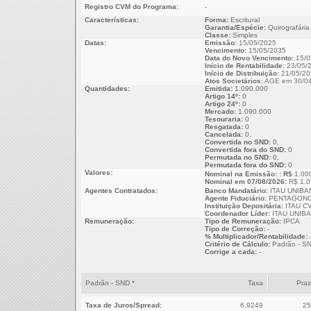
Registro CVM do Programa:
-
Características:
Forma:
Escritural
Garantia/Espécie:
Quirografária
Classe:
Simples
Datas:
Emissão:
15/05/2025
Vencimento:
15/05/2035
Data do Novo Vencimento:
15/0
Início de Rentabilidade:
23/05/
Início de Distribuição:
21/05/20
Atos Societários:
AGE em 30/04
Quantidades:
Emitida:
1.090.000
Artigo 14º:
0
Artigo 24º:
0
Mercado:
1.090.000
Tesouraria:
0
Resgatada:
0
Cancelada:
0,
Convertida no SND:
0,
Convertida fora do SND:
0
Permutada no SND:
0,
Permutada fora do SND:
0
Valores:
Nominal na Emissão: : R$
1.00
Nominal em 07/08/2026:
R$ 1.0
Agentes Contratados:
Banco Mandatário:
ITAU UNIBA
Agente Fiduciário:
PENTAGONO
Instituição Depositária:
ITAU CV
Coordenador Líder:
ITAU UNIB
Remuneração:
Tipo de Remuneração:
IPCA
Tipo de Correção:
-
% Multiplicador/Rentabilidade:
Critério de Cálculo:
Padrão - S
Corrige a cada:
-
Padrão - SND *
Taxa
Pra
Taxa de Juros/Spread:
6,9249
25