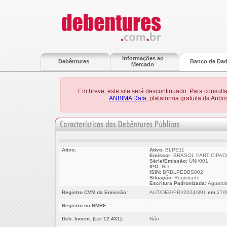
Informações ao
Debêntures
Banco de Da
Mercado
Em breve, este site será descontinuado. Para consult
ANBIMA Data
, plataforma gratuita da Anb
Ativo:
Ativo:
BLPE11
Emissor:
BRASOL PARTICIPACO
Série/Emissão:
ÚNI/001
IPO:
ND
ISIN:
BRBLPEDBS002
Situação:
Registrado
Escritura Padronizada:
Aguarda
Registro CVM da Emissão:
AUT/DEB/PRI/2024/391
em
27/0
Registro no NMRF:
-
Deb. Incent. (Lei 12.431):
Não