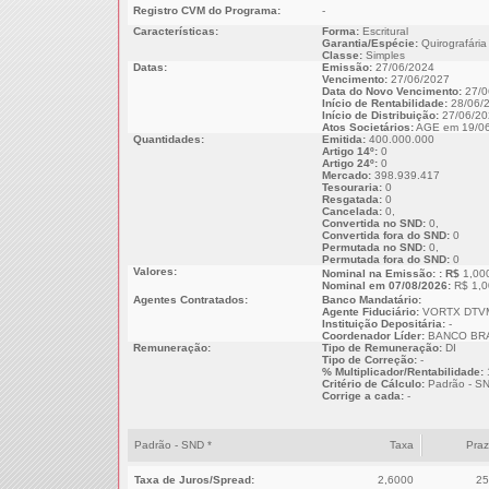
Registro CVM do Programa:
-
Características:
Forma:
Escritural
Garantia/Espécie:
Quirografária
Classe:
Simples
Datas:
Emissão:
27/06/2024
Vencimento:
27/06/2027
Data do Novo Vencimento:
27/0
Início de Rentabilidade:
28/06/
Início de Distribuição:
27/06/20
Atos Societários:
AGE em 19/06
Quantidades:
Emitida:
400.000.000
Artigo 14º:
0
Artigo 24º:
0
Mercado:
398.939.417
Tesouraria:
0
Resgatada:
0
Cancelada:
0,
Convertida no SND:
0,
Convertida fora do SND:
0
Permutada no SND:
0,
Permutada fora do SND:
0
Valores:
Nominal na Emissão: : R$
1,00
Nominal em 07/08/2026:
R$ 1,0
Agentes Contratados:
Banco Mandatário:
Agente Fiduciário:
VORTX DTVM
Instituição Depositária:
-
Coordenador Líder:
BANCO BRA
Remuneração:
Tipo de Remuneração:
DI
Tipo de Correção:
-
% Multiplicador/Rentabilidade:
Critério de Cálculo:
Padrão - S
Corrige a cada:
-
Padrão - SND *
Taxa
Pra
Taxa de Juros/Spread:
2,6000
25