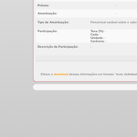
Prêmio:
-
Amortização:
-
Tipo de Amortização:
Percentual variável sobre o valo
Participação:
Taxa (%):
-
Cada:
-
Unidade:
-
Carência:
-
Descrição da Participação:
-
Efetue o
download
dessas informações em formato "texto delimitad