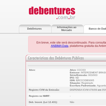
Informações ao
Debêntures
Banco de Da
Mercado
Em breve, este site será descontinuado. Para consult
ANBIMA Data
, plataforma gratuita da Anb
Ativo:
Ativo:
CCCI33
Emissor:
INTERCEMENT BRASIL
Série/Emissão:
003/003
IPO:
ND
ISIN:
BRCCCIDBS065
Situação:
Registrado
Escritura Padronizada:
Aguarda
Registro CVM da Emissão:
DISPENSA ICVM 476/09
em
05/
Registro no NMRF:
-
Deb. Incent. (Lei 12.431):
Não