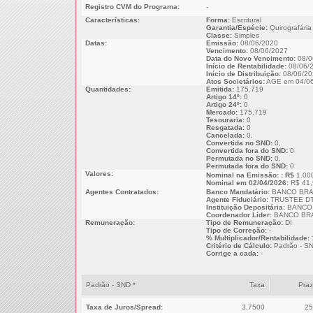
Registro CVM do Programa:
-
Características:
Forma:
Escritural
Garantia/Espécie:
Quirografária
Classe:
Simples
Datas:
Emissão:
08/06/2020
Vencimento:
08/06/2027
Data do Novo Vencimento:
08/0
Início de Rentabilidade:
08/06/
Início de Distribuição:
08/06/20
Atos Societários:
AGE em 04/06
Quantidades:
Emitida:
175.719
Artigo 14º:
0
Artigo 24º:
0
Mercado:
175.719
Tesouraria:
0
Resgatada:
0
Cancelada:
0,
Convertida no SND:
0,
Convertida fora do SND:
0
Permutada no SND:
0,
Permutada fora do SND:
0
Valores:
Nominal na Emissão: : R$
1.00
Nominal em 02/04/2026:
R$ 41,
Agentes Contratados:
Banco Mandatário:
BANCO BRA
Agente Fiduciário:
TRUSTEE DT
Instituição Depositária:
BANCO 
Coordenador Líder:
BANCO BRA
Remuneração:
Tipo de Remuneração:
DI
Tipo de Correção:
-
% Multiplicador/Rentabilidade:
Critério de Cálculo:
Padrão - S
Corrige a cada:
-
Padrão - SND *
Taxa
Pra
Taxa de Juros/Spread:
3,7500
25