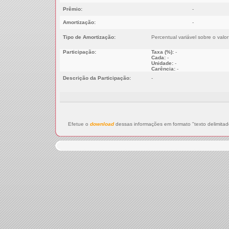
Prêmio:
-
Amortização:
-
Tipo de Amortização:
Percentual variável sobre o valo
Participação:
Taxa (%):
-
Cada:
-
Unidade:
-
Carência:
-
Descrição da Participação:
-
Efetue o
download
dessas informações em formato "texto delimitad