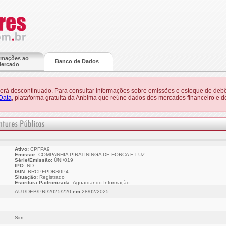
rmações ao
Banco de Dados
ercado
 será descontinuado. Para consultar informações sobre emissões e estoque de debê
Data
, plataforma gratuita da Anbima que reúne dados dos mercados financeiro e de
Ativo:
CPFPA9
Emissor:
COMPANHIA PIRATININGA DE FORCA E LUZ
Série/Emissão:
ÚNI/019
IPO:
ND
ISIN:
BRCPFPDBS0P4
Situação:
Registrado
Escritura Padronizada:
Aguardando Informação
AUT/DEB/PRI/2025/220
em
28/02/2025
-
Sim