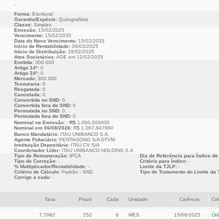
-
Forma:
Escritural
Garantia/Espécie:
Quirografária
Classe:
Simples
Emissão:
15/02/2025
Vencimento:
15/02/2035
Data do Novo Vencimento:
15/02/2035
Início de Rentabilidade:
06/03/2025
Início de Distribuição:
28/02/2025
Atos Societários:
AGE em 12/02/2025
Emitida:
300.000
Artigo 14º:
0
Artigo 24º:
0
Mercado:
300.000
Tesouraria:
0
Resgatada:
0
Cancelada:
0,
Convertida no SND:
0,
Convertida fora do SND:
0
Permutada no SND:
0,
Permutada fora do SND:
0
Nominal na Emissão: : R$
1.000,000000
Nominal em 06/08/2026:
R$ 1.067,847860
Banco Mandatário:
ITAU UNIBANCO S.A.
Agente Fiduciário:
PENTAGONO S/A DTVM
Instituição Depositária:
ITAU CV S/A
Coordenador Líder:
ITAU UNIBANCO HOLDING S.A
Tipo de Remuneração:
IPCA
Dia de Referência para Índice de
Tipo de Correção:
-
Critério para Índice:
-
% Multiplicador/Rentabilidade:
-
Limite da TJLP:
-
Critério de Cálculo:
Padrão - SND
Tipo de Tratamento do Limite da 
Corrige a cada:
-
Taxa
Prazo
Cada
Unidade
Carência
Cri
7,7082
252
6
MES
15/08/2025
Útil