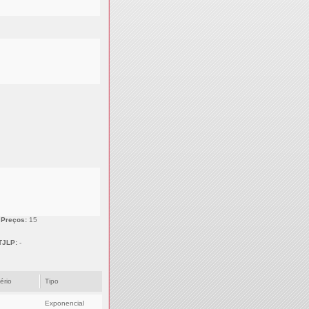
 Preços:
15
TJLP:
-
tério
Tipo
Exponencial