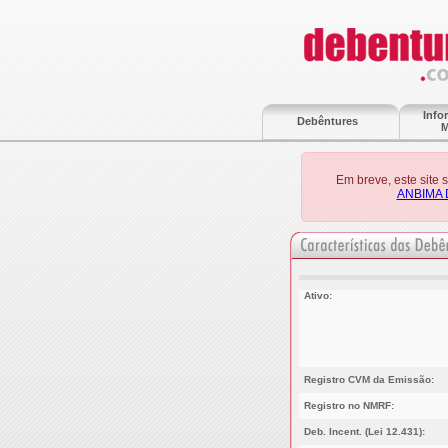
Info
Debêntures
M
Em breve, este site
ANBIMA 
Ativo:
Registro CVM da Emissão:
Registro no NMRF:
Deb. Incent. (Lei 12.431):