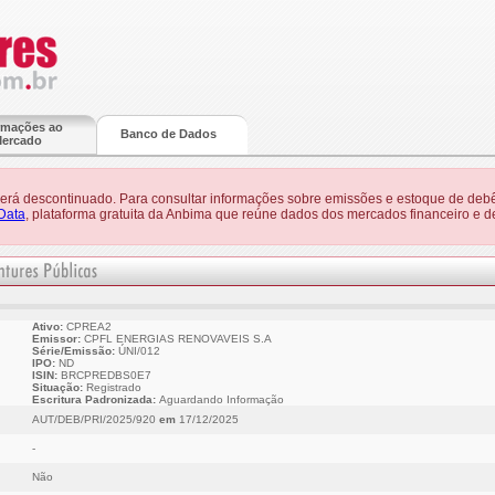
rmações ao
Banco de Dados
ercado
 será descontinuado. Para consultar informações sobre emissões e estoque de debê
Data
, plataforma gratuita da Anbima que reúne dados dos mercados financeiro e de
Ativo:
CPREA2
Emissor:
CPFL ENERGIAS RENOVAVEIS S.A
Série/Emissão:
ÚNI/012
IPO:
ND
ISIN:
BRCPREDBS0E7
Situação:
Registrado
Escritura Padronizada:
Aguardando Informação
AUT/DEB/PRI/2025/920
em
17/12/2025
-
Não