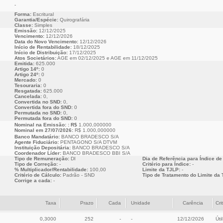
-
Forma:
Escritural
Garantia/Espécie:
Quirografária
Classe:
Simples
Emissão:
12/12/2025
Vencimento:
12/12/2026
Data do Novo Vencimento:
12/12/2026
Início de Rentabilidade:
18/12/2025
Início de Distribuição:
17/12/2025
Atos Societários:
AGE em 02/12/2025 e AGE em 11/12/2025
Emitida:
625.000
Artigo 14º:
0
Artigo 24º:
0
Mercado:
0
Tesouraria:
0
Resgatada:
625.000
Cancelada:
0,
Convertida no SND:
0,
Convertida fora do SND:
0
Permutada no SND:
0,
Permutada fora do SND:
0
Nominal na Emissão: : R$
1.000,000000
Nominal em 27/07/2026:
R$ 1.000,000000
Banco Mandatário:
BANCO BRADESCO S/A
Agente Fiduciário:
PENTAGONO S/A DTVM
Instituição Depositária:
BANCO BRADESCO S/A
Coordenador Líder:
BANCO BRADESCO BBI S/A
Tipo de Remuneração:
DI
Dia de Referência para Índice de
Tipo de Correção:
-
Critério para Índice:
-
% Multiplicador/Rentabilidade:
100,00
Limite da TJLP:
-
Critério de Cálculo:
Padrão - SND
Tipo de Tratamento do Limite da 
Corrige a cada:
-
Taxa
Prazo
Cada
Unidade
Carência
Cri
0,3000
252
-
-
12/12/2026
Útil