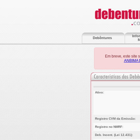
Info
Debêntures
M
Em breve, este site
ANBIMA 
Ativo:
Registro CVM da Emissão:
Registro no NMRF:
Deb. Incent. (Lei 12.431):