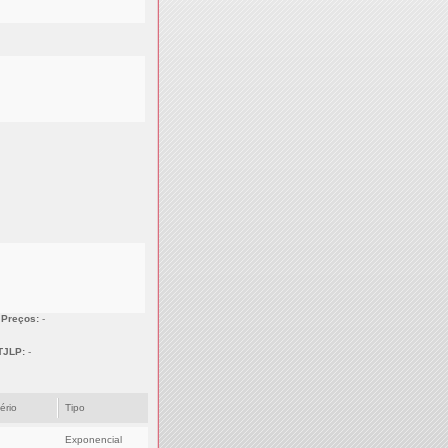
 Preços:
-
TJLP:
-
tério
Tipo
Exponencial