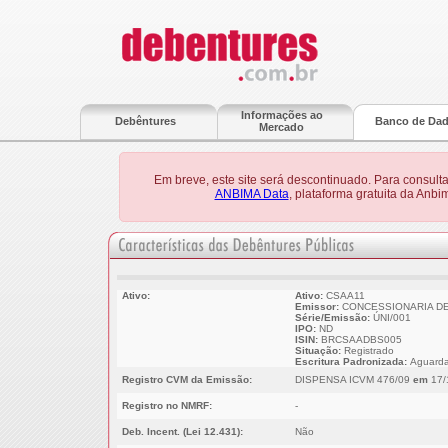
Informações ao
Debêntures
Banco de Da
Mercado
Em breve, este site será descontinuado. Para consult
ANBIMA Data
, plataforma gratuita da Anb
Ativo:
Ativo:
CSAA11
Emissor:
CONCESSIONARIA DE
Série/Emissão:
ÚNI/001
IPO:
ND
ISIN:
BRCSAADBS005
Situação:
Registrado
Escritura Padronizada:
Aguarda
Registro CVM da Emissão:
DISPENSA ICVM 476/09
em
17/
Registro no NMRF:
-
Deb. Incent. (Lei 12.431):
Não