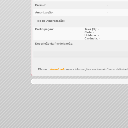
Prêmio:
-
Amortização:
-
Tipo de Amortização:
-
Participação:
Taxa (%):
-
Cada:
-
Unidade:
-
Carência:
-
Descrição da Participação:
-
Efetue o
download
dessas informações em formato "texto delimitad