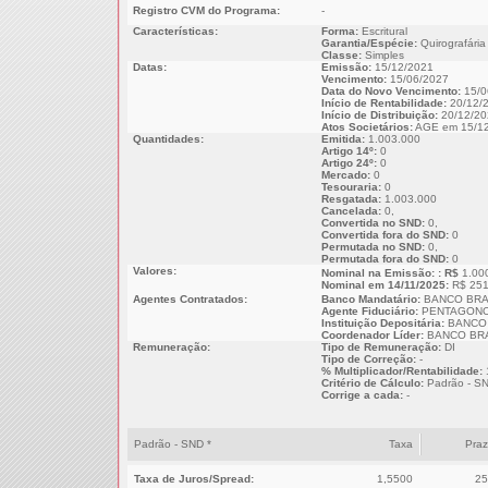
Registro CVM do Programa:
-
Características:
Forma:
Escritural
Garantia/Espécie:
Quirografária
Classe:
Simples
Datas:
Emissão:
15/12/2021
Vencimento:
15/06/2027
Data do Novo Vencimento:
15/0
Início de Rentabilidade:
20/12/
Início de Distribuição:
20/12/20
Atos Societários:
AGE em 15/12
Quantidades:
Emitida:
1.003.000
Artigo 14º:
0
Artigo 24º:
0
Mercado:
0
Tesouraria:
0
Resgatada:
1.003.000
Cancelada:
0,
Convertida no SND:
0,
Convertida fora do SND:
0
Permutada no SND:
0,
Permutada fora do SND:
0
Valores:
Nominal na Emissão: : R$
1.00
Nominal em 14/11/2025:
R$ 251
Agentes Contratados:
Banco Mandatário:
BANCO BRA
Agente Fiduciário:
PENTAGONO
Instituição Depositária:
BANCO 
Coordenador Líder:
BANCO BRA
Remuneração:
Tipo de Remuneração:
DI
Tipo de Correção:
-
% Multiplicador/Rentabilidade:
Critério de Cálculo:
Padrão - S
Corrige a cada:
-
Padrão - SND *
Taxa
Pra
Taxa de Juros/Spread:
1,5500
25