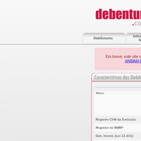
Info
Debêntures
M
Em breve, este site
ANBIMA 
Ativo:
Registro CVM da Emissão:
Registro no NMRF:
Deb. Incent. (Lei 12.431):