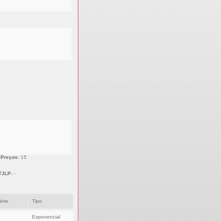
 Preços:
15
TJLP:
-
tério
Tipo
Exponencial