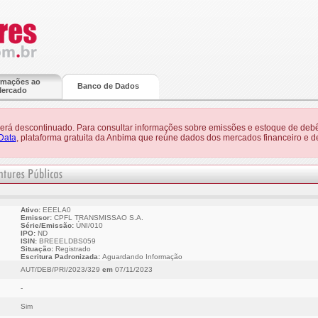
rmações ao
Banco de Dados
ercado
 será descontinuado. Para consultar informações sobre emissões e estoque de debê
Data
, plataforma gratuita da Anbima que reúne dados dos mercados financeiro e de
Ativo:
EEELA0
Emissor:
CPFL TRANSMISSAO S.A.
Série/Emissão:
ÚNI/010
IPO:
ND
ISIN:
BREEELDBS059
Situação:
Registrado
Escritura Padronizada:
Aguardando Informação
AUT/DEB/PRI/2023/329
em
07/11/2023
-
Sim