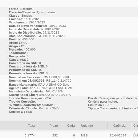
-
Forma:
Escritural
Garantia/Espécie:
Quirografária
Classe:
Simples
Emissão:
15/10/2023
Vencimento:
15/10/2033
Data do Novo Vencimento:
15/10/2033
Início de Rentabilidade:
09/11/2023
Início de Distribuição:
07/11/2023
Atos Societários:
AGE em 11/10/2023
Emitida:
450.000
Artigo 14º:
0
Artigo 24º:
0
Mercado:
450.000
Tesouraria:
0
Resgatada:
0
Cancelada:
0,
Convertida no SND:
0,
Convertida fora do SND:
0
Permutada no SND:
0,
Permutada fora do SND:
0
Nominal na Emissão: : R$
1.000,000000
Nominal em 06/08/2026:
R$ 1.140,214760
Banco Mandatário:
ITAU UNIBANCO S.A.
Agente Fiduciário:
PENTAGONO S/A DTVM
Instituição Depositária:
ITAU CV S/A
Coordenador Líder:
BANCO ITAU-BBA S/A
Tipo de Remuneração:
IPCA
Dia de Referência para Índice de
Tipo de Correção:
-
Critério para Índice:
-
% Multiplicador/Rentabilidade:
-
Limite da TJLP:
-
Critério de Cálculo:
Padrão - SND
Tipo de Tratamento do Limite da 
Corrige a cada:
-
Taxa
Prazo
Cada
Unidade
Carência
Cri
6,1774
252
6
MES
15/04/2024
Útil