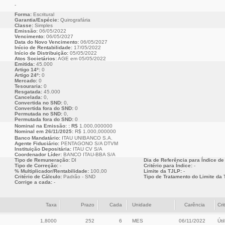
-
Forma:
Escritural
Garantia/Espécie:
Quirografária
Classe:
Simples
Emissão:
06/05/2022
Vencimento:
06/05/2027
Data do Novo Vencimento:
06/05/2027
Início de Rentabilidade:
17/05/2022
Início de Distribuição:
05/05/2022
Atos Societários:
AGE em 05/05/2022
Emitida:
45.000
Artigo 14º:
0
Artigo 24º:
0
Mercado:
0
Tesouraria:
0
Resgatada:
45.000
Cancelada:
0,
Convertida no SND:
0,
Convertida fora do SND:
0
Permutada no SND:
0,
Permutada fora do SND:
0
Nominal na Emissão: : R$
1.000,000000
Nominal em 26/11/2025:
R$ 1.000,000000
Banco Mandatário:
ITAU UNIBANCO S.A.
Agente Fiduciário:
PENTAGONO S/A DTVM
Instituição Depositária:
ITAU CV S/A
Coordenador Líder:
BANCO ITAU-BBA S/A
Tipo de Remuneração:
DI
Dia de Referência para Índice de
Tipo de Correção:
-
Critério para Índice:
-
% Multiplicador/Rentabilidade:
100,00
Limite da TJLP:
-
Critério de Cálculo:
Padrão - SND
Tipo de Tratamento do Limite da 
Corrige a cada:
-
Taxa
Prazo
Cada
Unidade
Carência
Cri
1,8000
252
6
MES
06/11/2022
Útil