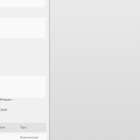
 Preços:
-
TJLP:
-
tério
Tipo
Exponencial