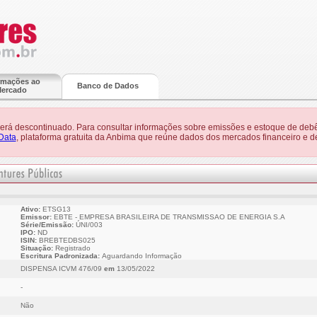
rmações ao
Banco de Dados
ercado
 será descontinuado. Para consultar informações sobre emissões e estoque de debê
Data
, plataforma gratuita da Anbima que reúne dados dos mercados financeiro e de
Ativo:
ETSG13
Emissor:
EBTE - EMPRESA BRASILEIRA DE TRANSMISSAO DE ENERGIA S.A
Série/Emissão:
ÚNI/003
IPO:
ND
ISIN:
BREBTEDBS025
Situação:
Registrado
Escritura Padronizada:
Aguardando Informação
DISPENSA ICVM 476/09
em
13/05/2022
-
Não