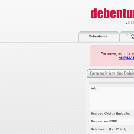
Info
Debêntures
M
Em breve, este site
ANBIMA 
Ativo:
Registro CVM da Emissão:
Registro no NMRF:
Deb. Incent. (Lei 12.431):