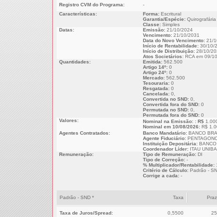
Registro CVM do Programa:
-
Características:
Forma:
Escritural
Garantia/Espécie:
Quirografária
Classe:
Simples
Datas:
Emissão:
21/10/2024
Vencimento:
21/10/2031
Data do Novo Vencimento:
21/1
Início de Rentabilidade:
30/10/
Início de Distribuição:
28/10/20
Atos Societários:
RCA em 09/10
Quantidades:
Emitida:
562.500
Artigo 14º:
0
Artigo 24º:
0
Mercado:
562.500
Tesouraria:
0
Resgatada:
0
Cancelada:
0,
Convertida no SND:
0,
Convertida fora do SND:
0
Permutada no SND:
0,
Permutada fora do SND:
0
Valores:
Nominal na Emissão: : R$
1.00
Nominal em 10/08/2026:
R$ 1.0
Agentes Contratados:
Banco Mandatário:
BANCO BRA
Agente Fiduciário:
PENTAGONO
Instituição Depositária:
BANCO 
Coordenador Líder:
ITAU UNIB
Remuneração:
Tipo de Remuneração:
DI
Tipo de Correção:
-
% Multiplicador/Rentabilidade:
Critério de Cálculo:
Padrão - S
Corrige a cada:
-
Padrão - SND *
Taxa
Pra
Taxa de Juros/Spread:
0,5500
25