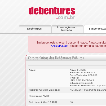
Informações ao
Debêntures
Banco de Da
Mercado
Em breve, este site será descontinuado. Para consult
ANBIMA Data
, plataforma gratuita da Anb
Ativo:
Ativo:
FLRYB0
Emissor:
FLEURY S/A
Série/Emissão:
002/010
IPO:
ND
ISIN:
BRFLRYDBS0I5
Situação:
Registrado
Escritura Padronizada:
Aguarda
Registro CVM da Emissão:
AUT/DEB/PRI/2024/681
em
28/1
Registro no NMRF:
-
Deb. Incent. (Lei 12.431):
Não