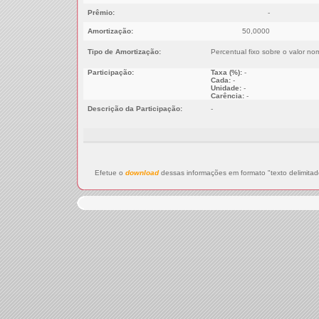
Prêmio:
-
Amortização:
50,0000
Tipo de Amortização:
Percentual fixo sobre o valor n
Participação:
Taxa (%):
-
Cada:
-
Unidade:
-
Carência:
-
Descrição da Participação:
-
Efetue o
download
dessas informações em formato "texto delimitad