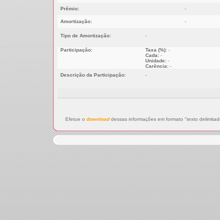
Prêmio:
-
Amortização:
-
Tipo de Amortização:
-
Participação:
Taxa (%):
-
Cada:
-
Unidade:
-
Carência:
-
Descrição da Participação:
-
Efetue o
download
dessas informações em formato "texto delimitad