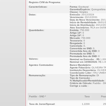
Registro CVM do Programa:
-
Características:
Forma:
Escritural
Garantia/Espécie:
Quirografária
Classe:
Simples
Datas:
Emissão:
20/12/2024
Vencimento:
20/12/2031
Data do Novo Vencimento:
20/1
Início de Rentabilidade:
06/01/
Início de Distribuição:
20/12/20
Atos Societários:
RCA em 04/09
Quantidades:
Emitida:
750.000
Artigo 14º:
0
Artigo 24º:
0
Mercado:
750.000
Tesouraria:
0
Resgatada:
0
Cancelada:
0,
Convertida no SND:
0,
Convertida fora do SND:
0
Permutada no SND:
0,
Permutada fora do SND:
0
Valores:
Nominal na Emissão: : R$
1.00
Nominal em 10/08/2026:
R$ 1.0
Agentes Contratados:
Banco Mandatário:
Agente Fiduciário:
OLIVEIRA T
Instituição Depositária:
OLIVEI
Coordenador Líder:
ITAU UNIB
Remuneração:
Tipo de Remuneração:
DI
Tipo de Correção:
-
% Multiplicador/Rentabilidade:
Critério de Cálculo:
Padrão - S
Corrige a cada:
-
Padrão - SND *
Taxa
Pra
Taxa de Juros/Spread:
1,2200
25