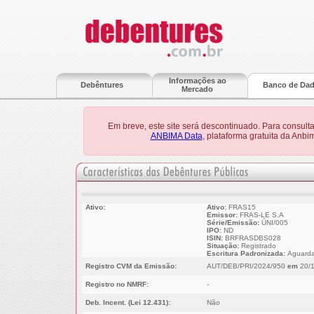
Informações ao
Debêntures
Banco de Da
Mercado
Em breve, este site será descontinuado. Para consult
ANBIMA Data
, plataforma gratuita da Anb
Ativo:
Ativo:
FRAS15
Emissor:
FRAS-LE S.A
Série/Emissão:
ÚNI/005
IPO:
ND
ISIN:
BRFRASDBS028
Situação:
Registrado
Escritura Padronizada:
Aguarda
Registro CVM da Emissão:
AUT/DEB/PRI/2024/950
em
20/1
Registro no NMRF:
-
Deb. Incent. (Lei 12.431):
Não