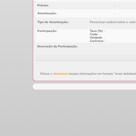
Prêmio:
-
Amortização:
-
Tipo de Amortização:
Percentual variável sobre o valo
Participação:
Taxa (%):
-
Cada:
-
Unidade:
-
Carência:
-
Descrição da Participação:
-
Efetue o
download
dessas informações em formato "texto delimitad