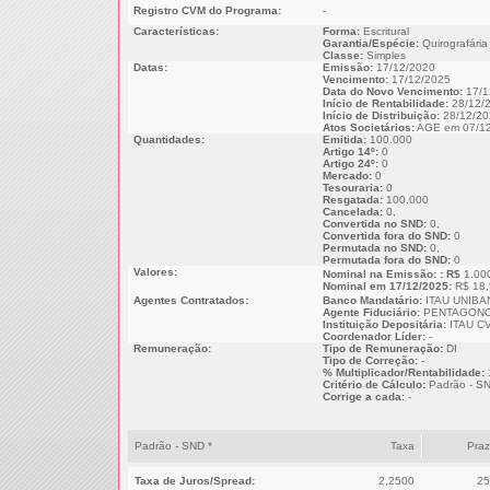
Registro CVM do Programa:
-
Características:
Forma:
Escritural
Garantia/Espécie:
Quirografária
Classe:
Simples
Datas:
Emissão:
17/12/2020
Vencimento:
17/12/2025
Data do Novo Vencimento:
17/1
Início de Rentabilidade:
28/12/
Início de Distribuição:
28/12/20
Atos Societários:
AGE em 07/12
Quantidades:
Emitida:
100.000
Artigo 14º:
0
Artigo 24º:
0
Mercado:
0
Tesouraria:
0
Resgatada:
100.000
Cancelada:
0,
Convertida no SND:
0,
Convertida fora do SND:
0
Permutada no SND:
0,
Permutada fora do SND:
0
Valores:
Nominal na Emissão: : R$
1.00
Nominal em 17/12/2025:
R$ 18,
Agentes Contratados:
Banco Mandatário:
ITAU UNIBA
Agente Fiduciário:
PENTAGONO
Instituição Depositária:
ITAU CV
Coordenador Líder:
-
Remuneração:
Tipo de Remuneração:
DI
Tipo de Correção:
-
% Multiplicador/Rentabilidade:
Critério de Cálculo:
Padrão - S
Corrige a cada:
-
Padrão - SND *
Taxa
Pra
Taxa de Juros/Spread:
2,2500
25