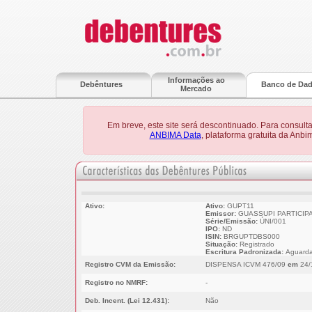
Informações ao
Debêntures
Banco de Da
Mercado
Em breve, este site será descontinuado. Para consult
ANBIMA Data
, plataforma gratuita da Anb
Ativo:
Ativo:
GUPT11
Emissor:
GUASSUPI PARTICIPA
Série/Emissão:
ÚNI/001
IPO:
ND
ISIN:
BRGUPTDBS000
Situação:
Registrado
Escritura Padronizada:
Aguarda
Registro CVM da Emissão:
DISPENSA ICVM 476/09
em
24/
Registro no NMRF:
-
Deb. Incent. (Lei 12.431):
Não