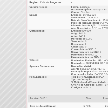
Registro CVM do Programa:
-
Características:
Forma:
Escritural
Garantia/Espécie:
Quirografária
Classe:
Simples
Datas:
Emissão:
15/06/2025
Vencimento:
15/06/2035
Data do Novo Vencimento:
15/0
Início de Rentabilidade:
04/07/
Início de Distribuição:
03/07/20
Atos Societários:
AGE em 17/06
Quantidades:
Emitida:
580.000
Artigo 14º:
0
Artigo 24º:
0
Mercado:
580.000
Tesouraria:
0
Resgatada:
0
Cancelada:
0,
Convertida no SND:
0,
Convertida fora do SND:
0
Permutada no SND:
0,
Permutada fora do SND:
0
Valores:
Nominal na Emissão: : R$
1.00
Nominal em 06/08/2026:
R$ 1.0
Agentes Contratados:
Banco Mandatário:
Agente Fiduciário:
OLIVEIRA T
Instituição Depositária:
OLIVEI
Coordenador Líder:
BANCO BRA
Remuneração:
Tipo de Remuneração:
IPCA
Tipo de Correção:
-
% Multiplicador/Rentabilidade:
Critério de Cálculo:
Padrão - S
Corrige a cada:
-
Padrão - SND *
Taxa
Pra
Taxa de Juros/Spread:
6,7000
25