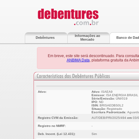
Informações ao
Debêntures
Banco de Da
Mercado
Em breve, este site será descontinuado. Para consult
ANBIMA Data
, plataforma gratuita da Anb
Ativo:
Ativo:
ISAEA9
Emissor:
ISA ENERGIA BRASIL 
Série/Emissão:
ÚNI/019
IPO:
ND
ISIN:
BRISAEDBS0L2
Situação:
Registrado
Escritura Padronizada:
Aguarda
Registro CVM da Emissão:
AUT/DEB/PRI/2025/494
em
03/0
Registro no NMRF:
-
Deb. Incent. (Lei 12.431):
Sim