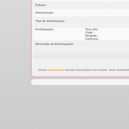
Prêmio:
-
Amortização:
-
Tipo de Amortização:
-
Participação:
Taxa (%):
-
Cada:
-
Unidade:
-
Carência:
-
Descrição da Participação:
-
Efetue o
download
dessas informações em formato "texto delimitad