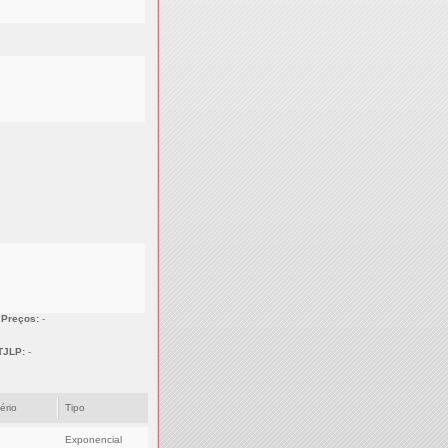
 Preços:
-
TJLP:
-
tério
Tipo
Exponencial