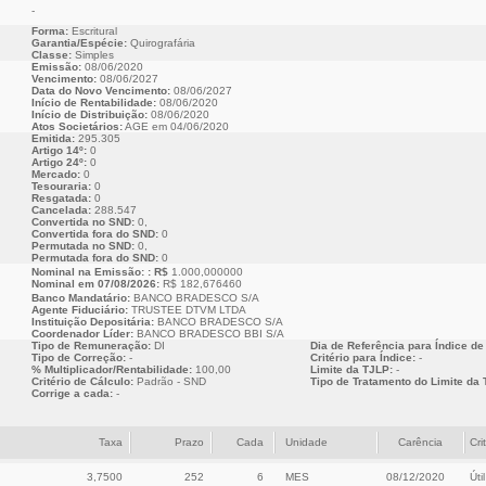
-
Forma:
Escritural
Garantia/Espécie:
Quirografária
Classe:
Simples
Emissão:
08/06/2020
Vencimento:
08/06/2027
Data do Novo Vencimento:
08/06/2027
Início de Rentabilidade:
08/06/2020
Início de Distribuição:
08/06/2020
Atos Societários:
AGE em 04/06/2020
Emitida:
295.305
Artigo 14º:
0
Artigo 24º:
0
Mercado:
0
Tesouraria:
0
Resgatada:
0
Cancelada:
288.547
Convertida no SND:
0,
Convertida fora do SND:
0
Permutada no SND:
0,
Permutada fora do SND:
0
Nominal na Emissão: : R$
1.000,000000
Nominal em 07/08/2026:
R$ 182,676460
Banco Mandatário:
BANCO BRADESCO S/A
Agente Fiduciário:
TRUSTEE DTVM LTDA
Instituição Depositária:
BANCO BRADESCO S/A
Coordenador Líder:
BANCO BRADESCO BBI S/A
Tipo de Remuneração:
DI
Dia de Referência para Índice de
Tipo de Correção:
-
Critério para Índice:
-
% Multiplicador/Rentabilidade:
100,00
Limite da TJLP:
-
Critério de Cálculo:
Padrão - SND
Tipo de Tratamento do Limite da 
Corrige a cada:
-
Taxa
Prazo
Cada
Unidade
Carência
Cri
3,7500
252
6
MES
08/12/2020
Útil