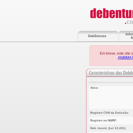
Info
Debêntures
M
Em breve, este site
ANBIMA 
Ativo:
Registro CVM da Emissão:
Registro no NMRF:
Deb. Incent. (Lei 12.431):