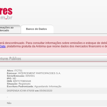
rmações ao
Banco de Dados
ercado
 será descontinuado. Para consultar informações sobre emissões e estoque de debê
Data
, plataforma gratuita da Anbima que reúne dados dos mercados financeiro e de
Ativo:
ITCT51
Emissor:
INTERCEMENT PARTICIPACOES S.A.
Série/Emissão:
005/001
IPO:
ND
ISIN:
BRITCTDBS048
Situação:
Registrado
Escritura Padronizada:
Aguardando Informação
DISPENSA ICVM 476/09
em
05/06/2020
-
Não