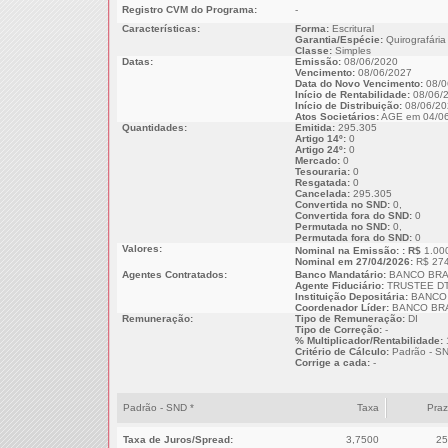
Registro CVM do Programa:
-
Características:
Forma:
Escritural
Garantia/Espécie:
Quirografária
Classe:
Simples
Datas:
Emissão:
08/06/2020
Vencimento:
08/06/2027
Data do Novo Vencimento:
08/0
Início de Rentabilidade:
08/06/
Início de Distribuição:
08/06/20
Atos Societários:
AGE em 04/06
Quantidades:
Emitida:
295.305
Artigo 14º:
0
Artigo 24º:
0
Mercado:
0
Tesouraria:
0
Resgatada:
0
Cancelada:
295.305
Convertida no SND:
0,
Convertida fora do SND:
0
Permutada no SND:
0,
Permutada fora do SND:
0
Valores:
Nominal na Emissão: : R$
1.00
Nominal em 27/04/2026:
R$ 274
Agentes Contratados:
Banco Mandatário:
BANCO BRA
Agente Fiduciário:
TRUSTEE DT
Instituição Depositária:
BANCO 
Coordenador Líder:
BANCO BRA
Remuneração:
Tipo de Remuneração:
DI
Tipo de Correção:
-
% Multiplicador/Rentabilidade:
Critério de Cálculo:
Padrão - S
Corrige a cada:
-
Padrão - SND *
Taxa
Pra
Taxa de Juros/Spread:
3,7500
25