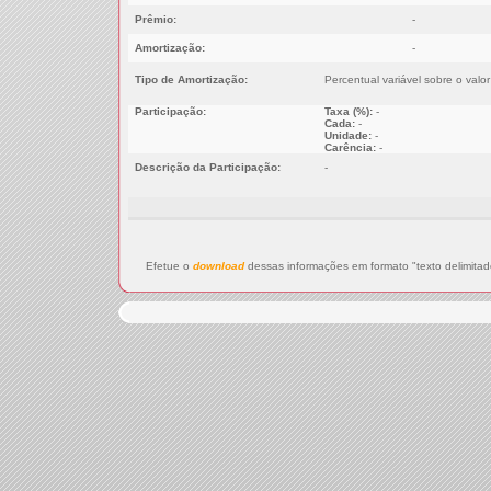
Prêmio:
-
Amortização:
-
Tipo de Amortização:
Percentual variável sobre o valo
Participação:
Taxa (%):
-
Cada:
-
Unidade:
-
Carência:
-
Descrição da Participação:
-
Efetue o
download
dessas informações em formato "texto delimitad