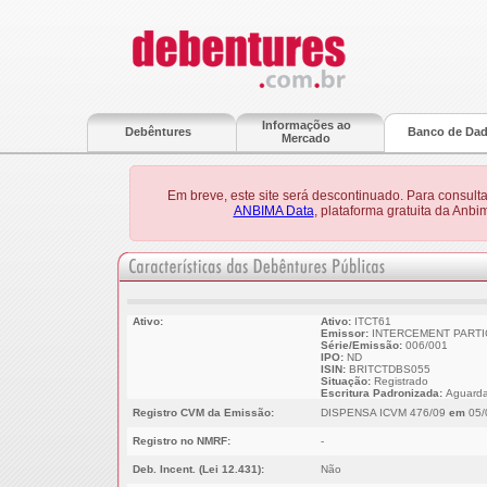
Informações ao
Debêntures
Banco de Da
Mercado
Em breve, este site será descontinuado. Para consult
ANBIMA Data
, plataforma gratuita da Anb
Ativo:
Ativo:
ITCT61
Emissor:
INTERCEMENT PARTIC
Série/Emissão:
006/001
IPO:
ND
ISIN:
BRITCTDBS055
Situação:
Registrado
Escritura Padronizada:
Aguarda
Registro CVM da Emissão:
DISPENSA ICVM 476/09
em
05/
Registro no NMRF:
-
Deb. Incent. (Lei 12.431):
Não