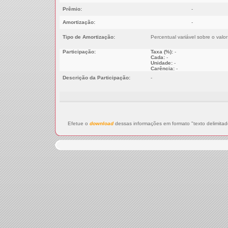
Prêmio:
-
Amortização:
-
Tipo de Amortização:
Percentual variável sobre o valo
Participação:
Taxa (%):
-
Cada:
-
Unidade:
-
Carência:
-
Descrição da Participação:
-
Efetue o
download
dessas informações em formato "texto delimitad