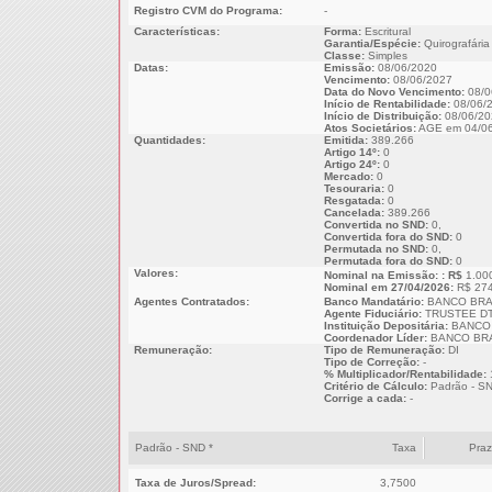
Registro CVM do Programa:
-
Características:
Forma:
Escritural
Garantia/Espécie:
Quirografária
Classe:
Simples
Datas:
Emissão:
08/06/2020
Vencimento:
08/06/2027
Data do Novo Vencimento:
08/0
Início de Rentabilidade:
08/06/
Início de Distribuição:
08/06/20
Atos Societários:
AGE em 04/06
Quantidades:
Emitida:
389.266
Artigo 14º:
0
Artigo 24º:
0
Mercado:
0
Tesouraria:
0
Resgatada:
0
Cancelada:
389.266
Convertida no SND:
0,
Convertida fora do SND:
0
Permutada no SND:
0,
Permutada fora do SND:
0
Valores:
Nominal na Emissão: : R$
1.00
Nominal em 27/04/2026:
R$ 274
Agentes Contratados:
Banco Mandatário:
BANCO BRA
Agente Fiduciário:
TRUSTEE DT
Instituição Depositária:
BANCO 
Coordenador Líder:
BANCO BRA
Remuneração:
Tipo de Remuneração:
DI
Tipo de Correção:
-
% Multiplicador/Rentabilidade:
Critério de Cálculo:
Padrão - S
Corrige a cada:
-
Padrão - SND *
Taxa
Pra
Taxa de Juros/Spread:
3,7500