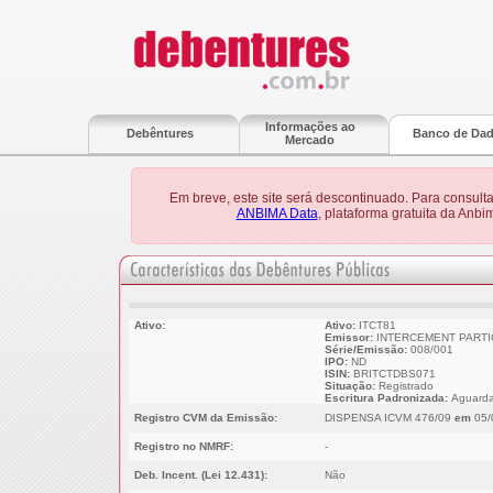
Informações ao
Debêntures
Banco de Da
Mercado
Em breve, este site será descontinuado. Para consult
ANBIMA Data
, plataforma gratuita da Anb
Ativo:
Ativo:
ITCT81
Emissor:
INTERCEMENT PARTIC
Série/Emissão:
008/001
IPO:
ND
ISIN:
BRITCTDBS071
Situação:
Registrado
Escritura Padronizada:
Aguarda
Registro CVM da Emissão:
DISPENSA ICVM 476/09
em
05/
Registro no NMRF:
-
Deb. Incent. (Lei 12.431):
Não