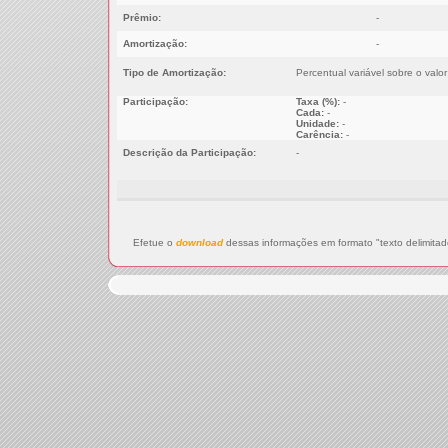
Prêmio:
-
Amortização:
-
Tipo de Amortização:
Percentual variável sobre o valo
Participação:
Taxa (%):
-
Cada:
-
Unidade:
-
Carência:
-
Descrição da Participação:
-
Efetue o
download
dessas informações em formato "texto delimitad