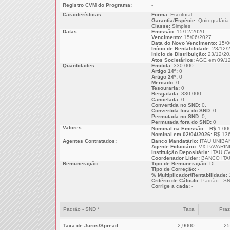
Registro CVM do Programa:
-
Características:
Forma:
Escritural
Garantia/Espécie:
Quirografária
Classe:
Simples
Datas:
Emissão:
15/12/2020
Vencimento:
15/06/2027
Data do Novo Vencimento:
15/0
Início de Rentabilidade:
23/12/
Início de Distribuição:
23/12/20
Atos Societários:
AGE em 09/12
Quantidades:
Emitida:
330.000
Artigo 14º:
0
Artigo 24º:
0
Mercado:
0
Tesouraria:
0
Resgatada:
330.000
Cancelada:
0,
Convertida no SND:
0,
Convertida fora do SND:
0
Permutada no SND:
0,
Permutada fora do SND:
0
Valores:
Nominal na Emissão: : R$
1.00
Nominal em 02/04/2026:
R$ 136
Agentes Contratados:
Banco Mandatário:
ITAU UNIBA
Agente Fiduciário:
VX PAVARINI
Instituição Depositária:
ITAU CV
Coordenador Líder:
BANCO ITAU
Remuneração:
Tipo de Remuneração:
DI
Tipo de Correção:
-
% Multiplicador/Rentabilidade:
Critério de Cálculo:
Padrão - S
Corrige a cada:
-
Padrão - SND *
Taxa
Pra
Taxa de Juros/Spread:
2,9000
25