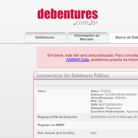
Informações ao
Debêntures
Banco de Da
Mercado
Em breve, este site será descontinuado. Para consult
ANBIMA Data
, plataforma gratuita da Anb
Ativo:
Ativo:
ITQR11
Emissor:
ELERA RENOVAVEIS S
Série/Emissão:
ÚNI/001
IPO:
ND
ISIN:
BRITQRDBS000
Situação:
Registrado
Escritura Padronizada:
Aguarda
Registro CVM da Emissão:
DISPENSA ICVM 476/09
em
18/
Registro no NMRF:
-
Deb. Incent. (Lei 12.431):
Não