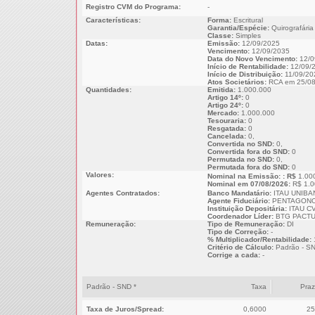
Registro CVM do Programa:
-
Características:
Forma:
Escritural
Garantia/Espécie:
Quirografária
Classe:
Simples
Datas:
Emissão:
12/09/2025
Vencimento:
12/09/2035
Data do Novo Vencimento:
12/0
Início de Rentabilidade:
12/09/
Início de Distribuição:
11/09/20
Atos Societários:
RCA em 25/08
Quantidades:
Emitida:
1.000.000
Artigo 14º:
0
Artigo 24º:
0
Mercado:
1.000.000
Tesouraria:
0
Resgatada:
0
Cancelada:
0,
Convertida no SND:
0,
Convertida fora do SND:
0
Permutada no SND:
0,
Permutada fora do SND:
0
Valores:
Nominal na Emissão: : R$
1.00
Nominal em 07/08/2026:
R$ 1.0
Agentes Contratados:
Banco Mandatário:
ITAU UNIBA
Agente Fiduciário:
PENTAGONO
Instituição Depositária:
ITAU CV
Coordenador Líder:
BTG PACTU
Remuneração:
Tipo de Remuneração:
DI
Tipo de Correção:
-
% Multiplicador/Rentabilidade:
Critério de Cálculo:
Padrão - S
Corrige a cada:
-
Padrão - SND *
Taxa
Pra
Taxa de Juros/Spread:
0,6000
25