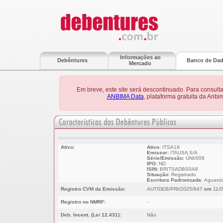
Informações ao
Debêntures
Banco de Da
Mercado
Em breve, este site será descontinuado. Para consult
ANBIMA Data
, plataforma gratuita da Anb
Ativo:
Ativo:
ITSA18
Emissor:
ITAUSA S/A
Série/Emissão:
ÚNI/008
IPO:
ND
ISIN:
BRITSADBS0A8
Situação:
Registrado
Escritura Padronizada:
Aguarda
Registro CVM da Emissão:
AUT/DEB/PRI/2025/647
em
11/0
Registro no NMRF:
-
Deb. Incent. (Lei 12.431):
Não