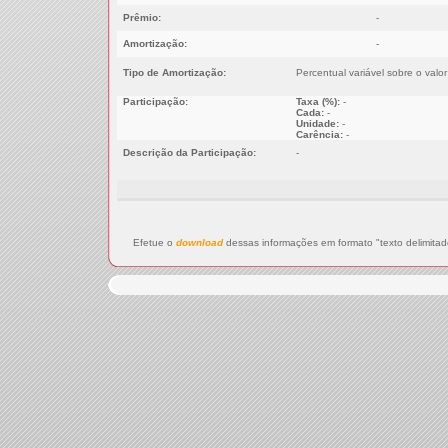
Prêmio:
-
Amortização:
-
Tipo de Amortização:
Percentual variável sobre o valo
Participação:
Taxa (%):
-
Cada:
-
Unidade:
-
Carência:
-
Descrição da Participação:
-
Efetue o
download
dessas informações em formato "texto delimitad