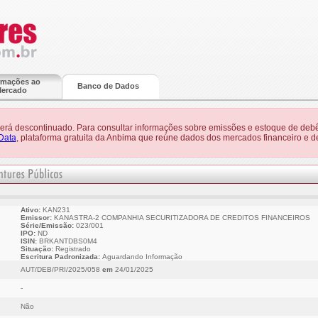
rmações ao
Banco de Dados
ercado
 será descontinuado. Para consultar informações sobre emissões e estoque de debê
Data
, plataforma gratuita da Anbima que reúne dados dos mercados financeiro e de
Ativo:
KAN231
Emissor:
KANASTRA-2 COMPANHIA SECURITIZADORA DE CREDITOS FINANCEIROS
Série/Emissão:
023/001
IPO:
ND
ISIN:
BRKANTDBS0M4
Situação:
Registrado
Escritura Padronizada:
Aguardando Informação
AUT/DEB/PRI/2025/058
em
24/01/2025
-
Não