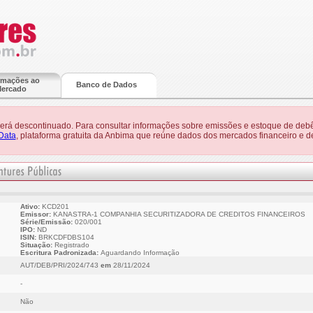
rmações ao
Banco de Dados
ercado
 será descontinuado. Para consultar informações sobre emissões e estoque de debê
Data
, plataforma gratuita da Anbima que reúne dados dos mercados financeiro e de
Ativo:
KCD201
Emissor:
KANASTRA-1 COMPANHIA SECURITIZADORA DE CREDITOS FINANCEIROS
Série/Emissão:
020/001
IPO:
ND
ISIN:
BRKCDFDBS104
Situação:
Registrado
Escritura Padronizada:
Aguardando Informação
AUT/DEB/PRI/2024/743
em
28/11/2024
-
Não