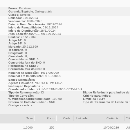
-
Forma:
Escritural
Garantia/Espécie:
Quirografária
Classe:
Simples
Emissão:
21/11/2024
Vencimento:
10/09/2026
Data do Novo Vencimento:
10/09/2026
Início de Rentabilidade:
03/12/2024
Início de Distribuição:
28/11/2024
Atos Societários:
AGE em 21/11/2024
Emitida:
25.512.369
Artigo 14º:
0
Artigo 24º:
0
Mercado:
25.512.369
Tesouraria:
0
Resgatada:
0
Cancelada:
0,
Convertida no SND:
0,
Convertida fora do SND:
0
Permutada no SND:
0,
Permutada fora do SND:
0
Nominal na Emissão: : R$
1,000000
Nominal em 06/08/2026:
R$ 1,000000
Banco Mandatário:
Agente Fiduciário:
VORTX DTVM LTDA.
Instituição Depositária:
-
Coordenador Líder:
XP INVESTIMENTOS CCTVM S/A
Tipo de Remuneração:
DI
Dia de Referência para Índice de
Tipo de Correção:
-
Critério para Índice:
-
% Multiplicador/Rentabilidade:
100,00
Limite da TJLP:
-
Critério de Cálculo:
Padrão - SND
Tipo de Tratamento do Limite da 
Corrige a cada:
-
Taxa
Prazo
Cada
Unidade
Carência
Cri
1,9000
252
-
-
10/09/2026
Útil