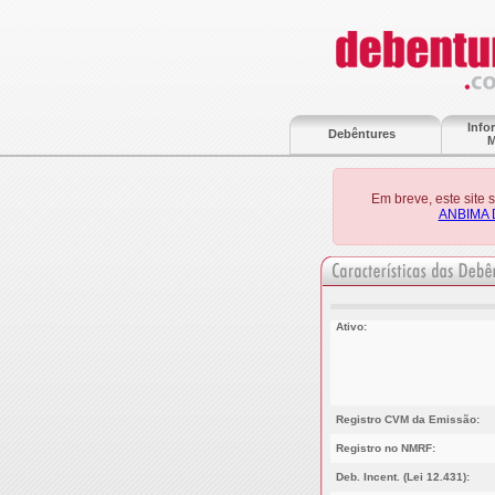
Info
Debêntures
M
Em breve, este site
ANBIMA 
Ativo:
Registro CVM da Emissão:
Registro no NMRF:
Deb. Incent. (Lei 12.431):