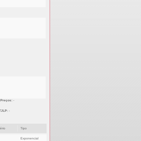
 Preços:
-
TJLP:
-
tério
Tipo
Exponencial