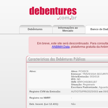
Informações ao
Debêntures
Banco de Da
Mercado
Em breve, este site será descontinuado. Para consult
ANBIMA Data
, plataforma gratuita da Anb
Ativo:
Ativo:
PCHSC6
Emissor:
TRAVESSIA SECURITI
Série/Emissão:
003/016
IPO:
ND
ISIN:
BRPCHSDBS1B7
Situação:
Registrado
Escritura Padronizada:
Aguarda
Registro CVM da Emissão:
AUT/OTS/PRI/2025/003
em
09/0
Registro no NMRF:
-
Deb. Incent. (Lei 12.431):
Não