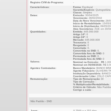
Registro CVM do Programa:
-
Características:
Forma:
Escritural
Garantia/Espécie:
Quirografária
Classe:
Simples
Datas:
Emissão:
30/04/2025
Vencimento:
28/02/2032
Data do Novo Vencimento:
28/0
Início de Rentabilidade:
15/05/
Início de Distribuição:
09/05/20
Atos Societários:
AGE em 30/04
Quantidades:
Emitida:
445.000.000
Artigo 14º:
0
Artigo 24º:
0
Mercado:
445.000.000
Tesouraria:
0
Resgatada:
0
Cancelada:
0,
Convertida no SND:
0,
Convertida fora do SND:
0
Permutada no SND:
0,
Permutada fora do SND:
0
Valores:
Nominal na Emissão: : R$
1,00
Nominal em 06/08/2026:
R$ 0,5
Agentes Contratados:
Banco Mandatário:
BANCO BRA
Agente Fiduciário:
OLIVEIRA T
Instituição Depositária:
BANCO 
Coordenador Líder:
OSLO CAPI
Remuneração:
Tipo de Remuneração:
DI
Tipo de Correção:
-
% Multiplicador/Rentabilidade:
Critério de Cálculo:
Não Padrão
Corrige a cada:
-
Não Padrão - SND
Juros:
0,7500 a.a 252 dias