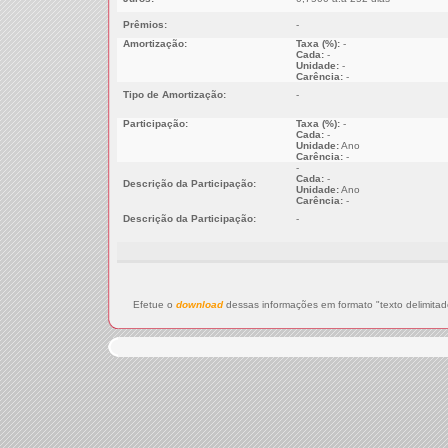
Prêmios:
-
Amortização:
Taxa (%):
-
Cada:
-
Unidade:
-
Carência:
-
Tipo de Amortização:
-
Participação:
Taxa (%):
-
Cada:
-
Unidade:
Ano
Carência:
-
-
Cada:
-
Descrição da Participação:
Unidade:
Ano
Carência:
-
Descrição da Participação:
-
Efetue o
download
dessas informações em formato "texto delimitad