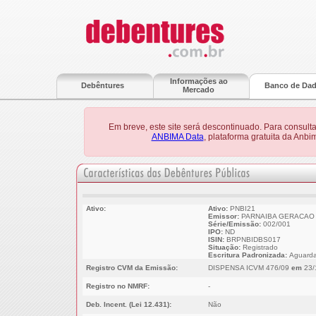
Informações ao
Debêntures
Banco de Da
Mercado
Em breve, este site será descontinuado. Para consult
ANBIMA Data
, plataforma gratuita da Anb
Ativo:
Ativo:
PNBI21
Emissor:
PARNAIBA GERACAO 
Série/Emissão:
002/001
IPO:
ND
ISIN:
BRPNBIDBS017
Situação:
Registrado
Escritura Padronizada:
Aguarda
Registro CVM da Emissão:
DISPENSA ICVM 476/09
em
23/
Registro no NMRF:
-
Deb. Incent. (Lei 12.431):
Não