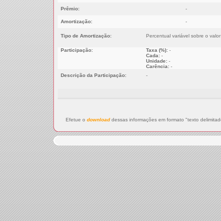
Prêmio:
-
Amortização:
-
Tipo de Amortização:
Percentual variável sobre o val
Participação:
Taxa (%):
-
Cada:
-
Unidade:
-
Carência:
-
Descrição da Participação:
-
Efetue o
download
dessas informações em formato "texto delimitad