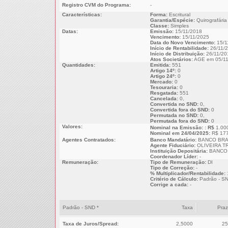
Registro CVM do Programa:
-
Características:
Forma:
Escritural
Garantia/Espécie:
Quirografária
Classe:
Simples
Datas:
Emissão:
15/11/2018
Vencimento:
15/11/2025
Data do Novo Vencimento:
15/1
Início de Rentabilidade:
26/11/
Início de Distribuição:
26/11/20
Atos Societários:
AGE em 05/11
Quantidades:
Emitida:
551
Artigo 14º:
0
Artigo 24º:
0
Mercado:
0
Tesouraria:
0
Resgatada:
551
Cancelada:
0,
Convertida no SND:
0,
Convertida fora do SND:
0
Permutada no SND:
0,
Permutada fora do SND:
0
Valores:
Nominal na Emissão: : R$
1.00
Nominal em 24/04/2025:
R$ 177
Agentes Contratados:
Banco Mandatário:
BANCO BRA
Agente Fiduciário:
OLIVEIRA T
Instituição Depositária:
BANCO 
Coordenador Líder:
-
Remuneração:
Tipo de Remuneração:
DI
Tipo de Correção:
-
% Multiplicador/Rentabilidade:
Critério de Cálculo:
Padrão - S
Corrige a cada:
-
Padrão - SND *
Taxa
Pra
Taxa de Juros/Spread:
2,5000
25