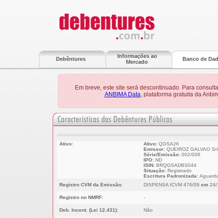
Informações ao
Debêntures
Banco de Da
Mercado
Em breve, este site será descontinuado. Para consult
ANBIMA Data
, plataforma gratuita da Anb
Ativo:
Ativo:
QGSA26
Emissor:
QUEIROZ GALVAO S/
Série/Emissão:
002/006
IPO:
ND
ISIN:
BRQGSADBS044
Situação:
Registrado
Escritura Padronizada:
Aguarda
Registro CVM da Emissão:
DISPENSA ICVM 476/09
em
24/
Registro no NMRF:
-
Deb. Incent. (Lei 12.431):
Não