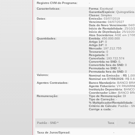
Registro CVM do Programa:
-
Características:
Forma:
Escritural
Garantia/Espécie:
Quirografária
Classe:
Simples
Datas:
Emissão:
03/07/2019
Vencimento:
04/07/2027
Data do Novo Vencimento:
04/0
Início de Rentabilidade:
25/10/
Início de Distribuição:
25/10/20
Atos Societários:
AGE em 17/06
Quantidades:
Emitida:
450.000.000
Artigo 14º:
0
Artigo 24º:
0
Mercado:
197.212.755
Tesouraria:
0
Resgatada:
0
Cancelada:
193.722.574
Convertida no SND:
0,
Convertida fora do SND:
0
Permutada no SND:
0,
Permutada fora do SND:
0
Valores:
Nominal na Emissão: : R$
1,00
Nominal em 07/08/2026:
R$ 0,6
Agentes Contratados:
Banco Mandatário:
BANCO BRA
Agente Fiduciário:
VX PAVARINI
Instituição Depositária:
BANCO 
Coordenador Líder:
BANCO BRA
Remuneração:
Tipo de Remuneração:
DI
Tipo de Correção:
-
% Multiplicador/Rentabilidade:
Critério de Cálculo:
Padrão - S
Corrige a cada:
-
Padrão - SND *
Taxa
Pra
Taxa de Juros/Spread:
-