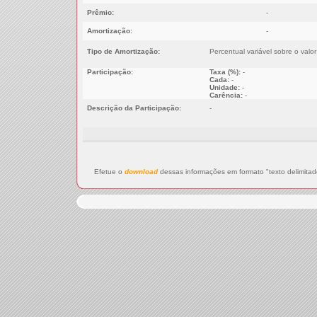
Prêmio:
-
Amortização:
-
Tipo de Amortização:
Percentual variável sobre o val
Participação:
Taxa (%):
-
Cada:
-
Unidade:
-
Carência:
-
Descrição da Participação:
-
Efetue o
download
dessas informações em formato "texto delimitad