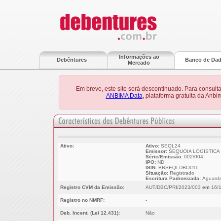
Informações ao
Debêntures
Banco de Da
Mercado
Em breve, este site será descontinuado. Para consult
ANBIMA Data
, plataforma gratuita da Anb
Ativo:
Ativo:
SEQL24
Emissor:
SEQUOIA LOGISTICA
Série/Emissão:
002/004
IPO:
ND
ISIN:
BRSEQLDBO011
Situação:
Registrado
Escritura Padronizada:
Aguarda
Registro CVM da Emissão:
AUT/DBC/PRI/2023/003
em
16/1
Registro no NMRF:
-
Deb. Incent. (Lei 12.431):
Não