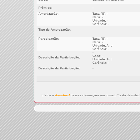
Prêmios:
-
Amortização:
Taxa (%):
-
Cada:
-
Unidade:
-
Carência:
-
Tipo de Amortização:
-
Participação:
Taxa (%):
-
Cada:
-
Unidade:
Ano
Carência:
-
-
Cada:
-
Descrição da Participação:
Unidade:
Ano
Carência:
-
Descrição da Participação:
-
Efetue o
download
dessas informações em formato "texto delimitad