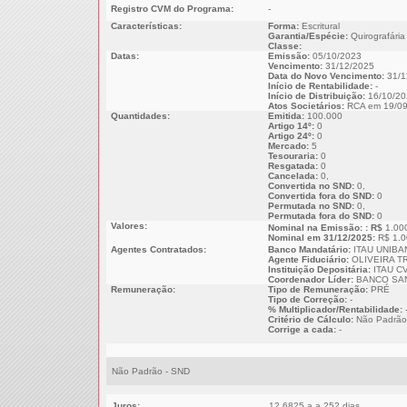
Registro CVM do Programa:
-
Características:
Forma:
Escritural
Garantia/Espécie:
Quirografária
Classe:
Datas:
Emissão:
05/10/2023
Vencimento:
31/12/2025
Data do Novo Vencimento:
31/1
Início de Rentabilidade:
-
Início de Distribuição:
16/10/20
Atos Societários:
RCA em 19/09
Quantidades:
Emitida:
100.000
Artigo 14º:
0
Artigo 24º:
0
Mercado:
5
Tesouraria:
0
Resgatada:
0
Cancelada:
0,
Convertida no SND:
0,
Convertida fora do SND:
0
Permutada no SND:
0,
Permutada fora do SND:
0
Valores:
Nominal na Emissão: : R$
1.00
Nominal em 31/12/2025:
R$ 1.0
Agentes Contratados:
Banco Mandatário:
ITAU UNIBA
Agente Fiduciário:
OLIVEIRA T
Instituição Depositária:
ITAU CV
Coordenador Líder:
BANCO SAN
Remuneração:
Tipo de Remuneração:
PRÉ
Tipo de Correção:
-
% Multiplicador/Rentabilidade:
Critério de Cálculo:
Não Padrão
Corrige a cada:
-
Não Padrão - SND
Juros:
12,6825 a.a 252 dias