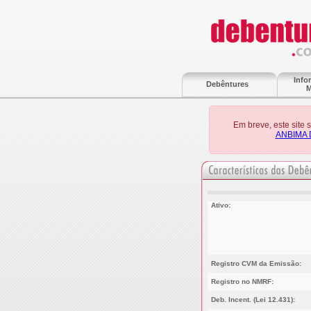
Info
Debêntures
M
Em breve, este site
ANBIMA 
Ativo:
Registro CVM da Emissão:
Registro no NMRF:
Deb. Incent. (Lei 12.431):