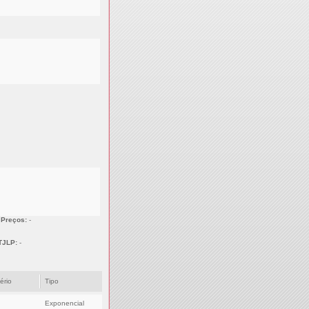
 Preços:
-
TJLP:
-
tério
Tipo
Exponencial