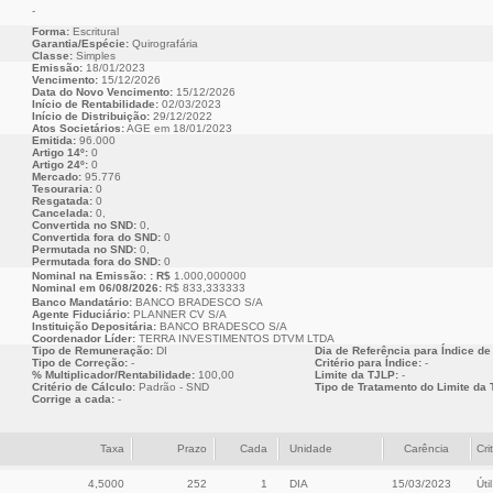
-
Forma:
Escritural
Garantia/Espécie:
Quirografária
Classe:
Simples
Emissão:
18/01/2023
Vencimento:
15/12/2026
Data do Novo Vencimento:
15/12/2026
Início de Rentabilidade:
02/03/2023
Início de Distribuição:
29/12/2022
Atos Societários:
AGE em 18/01/2023
Emitida:
96.000
Artigo 14º:
0
Artigo 24º:
0
Mercado:
95.776
Tesouraria:
0
Resgatada:
0
Cancelada:
0,
Convertida no SND:
0,
Convertida fora do SND:
0
Permutada no SND:
0,
Permutada fora do SND:
0
Nominal na Emissão: : R$
1.000,000000
Nominal em 06/08/2026:
R$ 833,333333
Banco Mandatário:
BANCO BRADESCO S/A
Agente Fiduciário:
PLANNER CV S/A
Instituição Depositária:
BANCO BRADESCO S/A
Coordenador Líder:
TERRA INVESTIMENTOS DTVM LTDA
Tipo de Remuneração:
DI
Dia de Referência para Índice de
Tipo de Correção:
-
Critério para Índice:
-
% Multiplicador/Rentabilidade:
100,00
Limite da TJLP:
-
Critério de Cálculo:
Padrão - SND
Tipo de Tratamento do Limite da 
Corrige a cada:
-
Taxa
Prazo
Cada
Unidade
Carência
Cri
4,5000
252
1
DIA
15/03/2023
Útil