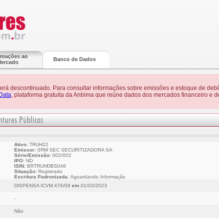
rmações ao
Banco de Dados
ercado
 será descontinuado. Para consultar informações sobre emissões e estoque de debê
Data
, plataforma gratuita da Anbima que reúne dados dos mercados financeiro e de
Ativo:
TRUH22
Emissor:
SRM SEC SECURITIZADORA SA
Série/Emissão:
002/002
IPO:
ND
ISIN:
BRTRUHDBS046
Situação:
Registrado
Escritura Padronizada:
Aguardando Informação
DISPENSA ICVM 476/09
em
01/03/2023
-
Não