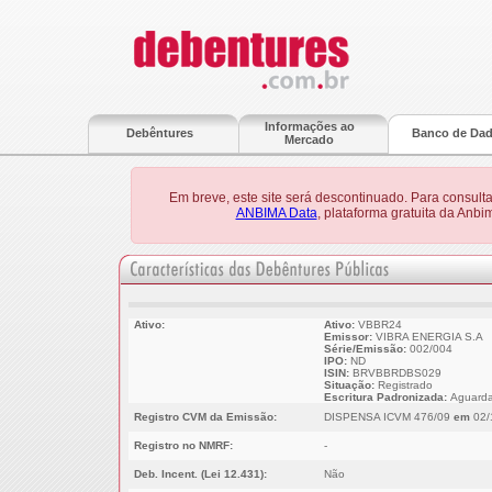
Informações ao
Debêntures
Banco de Da
Mercado
Em breve, este site será descontinuado. Para consult
ANBIMA Data
, plataforma gratuita da Anb
Ativo:
Ativo:
VBBR24
Emissor:
VIBRA ENERGIA S.A
Série/Emissão:
002/004
IPO:
ND
ISIN:
BRVBBRDBS029
Situação:
Registrado
Escritura Padronizada:
Aguarda
Registro CVM da Emissão:
DISPENSA ICVM 476/09
em
02/
Registro no NMRF:
-
Deb. Incent. (Lei 12.431):
Não