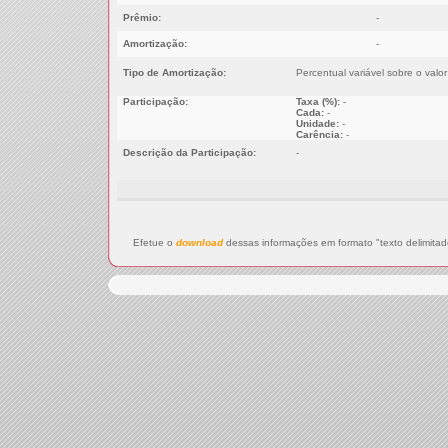
Prêmio:
-
Amortização:
-
Tipo de Amortização:
Percentual variável sobre o valo
Participação:
Taxa (%):
-
Cada:
-
Unidade:
-
Carência:
-
Descrição da Participação:
-
Efetue o
download
dessas informações em formato "texto delimitad