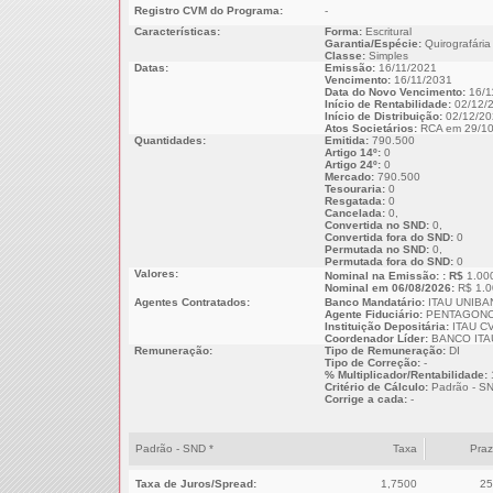
Registro CVM do Programa:
-
Características:
Forma:
Escritural
Garantia/Espécie:
Quirografária
Classe:
Simples
Datas:
Emissão:
16/11/2021
Vencimento:
16/11/2031
Data do Novo Vencimento:
16/1
Início de Rentabilidade:
02/12/
Início de Distribuição:
02/12/20
Atos Societários:
RCA em 29/10
Quantidades:
Emitida:
790.500
Artigo 14º:
0
Artigo 24º:
0
Mercado:
790.500
Tesouraria:
0
Resgatada:
0
Cancelada:
0,
Convertida no SND:
0,
Convertida fora do SND:
0
Permutada no SND:
0,
Permutada fora do SND:
0
Valores:
Nominal na Emissão: : R$
1.00
Nominal em 06/08/2026:
R$ 1.0
Agentes Contratados:
Banco Mandatário:
ITAU UNIBA
Agente Fiduciário:
PENTAGONO
Instituição Depositária:
ITAU CV
Coordenador Líder:
BANCO ITAU
Remuneração:
Tipo de Remuneração:
DI
Tipo de Correção:
-
% Multiplicador/Rentabilidade:
Critério de Cálculo:
Padrão - S
Corrige a cada:
-
Padrão - SND *
Taxa
Pra
Taxa de Juros/Spread:
1,7500
25