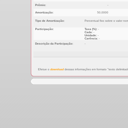
Prêmio:
-
Amortização:
50,0000
Tipo de Amortização:
Percentual fixo sobre o valor no
Participação:
Taxa (%):
-
Cada:
-
Unidade:
-
Carência:
-
Descrição da Participação:
-
Efetue o
download
dessas informações em formato "texto delimitad