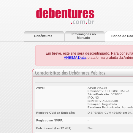
Informações ao
Debêntures
Banco de Da
Mercado
Em breve, este site será descontinuado. Para consult
ANBIMA Data
, plataforma gratuita da Anb
Ativo:
Ativo:
VIXL35
Emissor:
VIX LOGISTICA S/A
Série/Emissão:
003/005
IPO:
ND
ISIN:
BRVIXLDBS088
Situação:
Registrado
Escritura Padronizada:
Aguarda
Registro CVM da Emissão:
DISPENSA ICVM 476/09
em
04/
Registro no NMRF:
-
Deb. Incent. (Lei 12.431):
Não