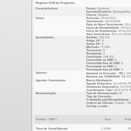
Registro CVM do Programa:
-
Características:
Forma:
Escritural
Garantia/Espécie:
Quirografária
Classe:
Simples
Datas:
Emissão:
26/10/2021
Vencimento:
26/10/2026
Data do Novo Vencimento:
26/1
Início de Rentabilidade:
05/11/
Início de Distribuição:
05/11/20
Atos Societários:
RCA em 06/10
Quantidades:
Emitida:
218.511
Artigo 14º:
0
Artigo 24º:
0
Mercado:
71.600
Tesouraria:
0
Resgatada:
0
Cancelada:
146.911
Convertida no SND:
0,
Convertida fora do SND:
0
Permutada no SND:
0,
Permutada fora do SND:
0
Valores:
Nominal na Emissão: : R$
1.00
Nominal em 10/08/2026:
R$ 500
Agentes Contratados:
Banco Mandatário:
Agente Fiduciário:
OLIVEIRA T
Instituição Depositária:
OLIVEI
Coordenador Líder:
BCO BTG P
Remuneração:
Tipo de Remuneração:
DI
Tipo de Correção:
-
% Multiplicador/Rentabilidade:
Critério de Cálculo:
Padrão - S
Corrige a cada:
-
Padrão - SND *
Taxa
Pra
Taxa de Juros/Spread:
2,1500
25