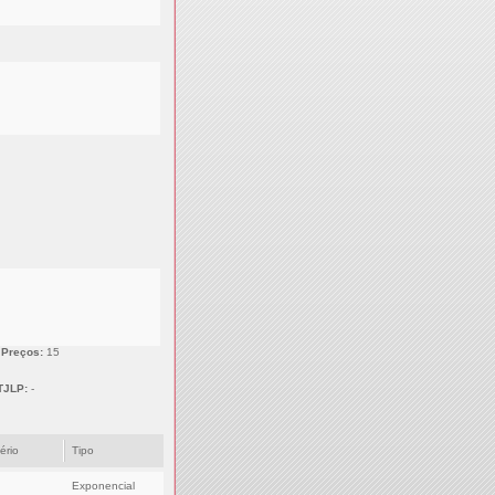
 Preços:
15
TJLP:
-
tério
Tipo
Exponencial