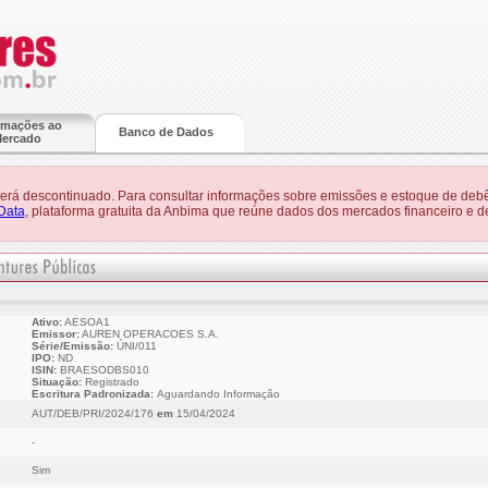
rmações ao
Banco de Dados
ercado
 será descontinuado. Para consultar informações sobre emissões e estoque de debê
Data
, plataforma gratuita da Anbima que reúne dados dos mercados financeiro e de
Ativo:
AESOA1
Emissor:
AUREN OPERACOES S.A.
Série/Emissão:
ÚNI/011
IPO:
ND
ISIN:
BRAESODBS010
Situação:
Registrado
Escritura Padronizada:
Aguardando Informação
AUT/DEB/PRI/2024/176
em
15/04/2024
-
Sim