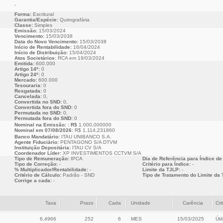
-
Forma:
Escritural
Garantia/Espécie:
Quirografária
Classe:
Simples
Emissão:
15/03/2024
Vencimento:
15/03/2038
Data do Novo Vencimento:
15/03/2038
Início de Rentabilidade:
16/04/2024
Início de Distribuição:
15/04/2024
Atos Societários:
RCA em 19/03/2024
Emitida:
600.000
Artigo 14º:
0
Artigo 24º:
0
Mercado:
600.000
Tesouraria:
0
Resgatada:
0
Cancelada:
0,
Convertida no SND:
0,
Convertida fora do SND:
0
Permutada no SND:
0,
Permutada fora do SND:
0
Nominal na Emissão: : R$
1.000,000000
Nominal em 07/08/2026:
R$ 1.114,231860
Banco Mandatário:
ITAU UNIBANCO S.A.
Agente Fiduciário:
PENTAGONO S/A DTVM
Instituição Depositária:
ITAU CV S/A
Coordenador Líder:
XP INVESTIMENTOS CCTVM S/A
Tipo de Remuneração:
IPCA
Dia de Referência para Índice de
Tipo de Correção:
-
Critério para Índice:
-
% Multiplicador/Rentabilidade:
-
Limite da TJLP:
-
Critério de Cálculo:
Padrão - SND
Tipo de Tratamento do Limite da 
Corrige a cada:
-
Taxa
Prazo
Cada
Unidade
Carência
Cri
6,4966
252
6
MES
15/03/2025
Útil