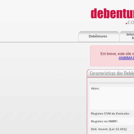
Info
Debêntures
M
Em breve, este site
ANBIMA 
Ativo:
Registro CVM da Emissão:
Registro no NMRF:
Deb. Incent. (Lei 12.431):