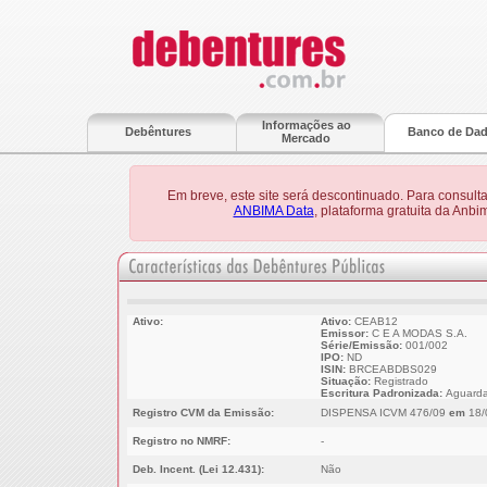
Informações ao
Debêntures
Banco de Da
Mercado
Em breve, este site será descontinuado. Para consult
ANBIMA Data
, plataforma gratuita da Anb
Ativo:
Ativo:
CEAB12
Emissor:
C E A MODAS S.A.
Série/Emissão:
001/002
IPO:
ND
ISIN:
BRCEABDBS029
Situação:
Registrado
Escritura Padronizada:
Aguarda
Registro CVM da Emissão:
DISPENSA ICVM 476/09
em
18/
Registro no NMRF:
-
Deb. Incent. (Lei 12.431):
Não