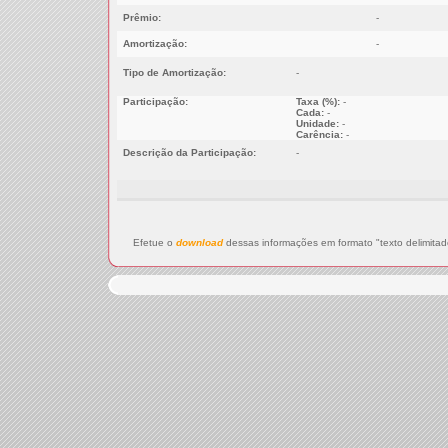
Prêmio:
-
Amortização:
-
Tipo de Amortização:
-
Participação:
Taxa (%):
-
Cada:
-
Unidade:
-
Carência:
-
Descrição da Participação:
-
Efetue o
download
dessas informações em formato "texto delimitad