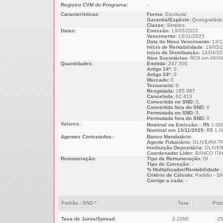
Registro CVM do Programa:
-
Características:
Forma:
Escritural
Garantia/Espécie:
Quirografária
Classe:
Simples
Datas:
Emissão:
13/05/2022
Vencimento:
13/11/2025
Data do Novo Vencimento:
13/1
Início de Rentabilidade:
19/05/
Início de Distribuição:
12/04/20
Atos Societários:
RCA em 08/04
Quantidades:
Emitida:
247.500
Artigo 14º:
0
Artigo 24º:
0
Mercado:
0
Tesouraria:
0
Resgatada:
185.087
Cancelada:
62.413
Convertida no SND:
0,
Convertida fora do SND:
0
Permutada no SND:
0,
Permutada fora do SND:
0
Valores:
Nominal na Emissão: : R$
1.00
Nominal em 13/11/2025:
R$ 1.0
Agentes Contratados:
Banco Mandatário:
Agente Fiduciário:
OLIVEIRA T
Instituição Depositária:
OLIVEI
Coordenador Líder:
BANCO ITAU
Remuneração:
Tipo de Remuneração:
DI
Tipo de Correção:
-
% Multiplicador/Rentabilidade:
Critério de Cálculo:
Padrão - S
Corrige a cada:
-
Padrão - SND *
Taxa
Pra
Taxa de Juros/Spread:
2,1000
25