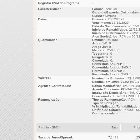
Registro CVM do Programa:
-
Características:
Forma:
Escritural
Garantia/Espécie:
Quirografária
Classe:
Simples
Datas:
Emissão:
15/12/2022
Vencimento:
15/12/2029
Data do Novo Vencimento:
15/1
Início de Rentabilidade:
23/12/
Início de Distribuição:
12/12/20
Atos Societários:
RCA em 05/12
Quantidades:
Emitida:
250.000
Artigo 14º:
0
Artigo 24º:
0
Mercado:
250.000
Tesouraria:
0
Resgatada:
0
Cancelada:
0,
Convertida no SND:
0,
Convertida fora do SND:
0
Permutada no SND:
0,
Permutada fora do SND:
0
Valores:
Nominal na Emissão: : R$
1.00
Nominal em 10/08/2026:
R$ 1.1
Agentes Contratados:
Banco Mandatário:
ITAU UNIBA
Agente Fiduciário:
PENTAGONO
Instituição Depositária:
ITAU CV
Coordenador Líder:
NU INVEST
Remuneração:
Tipo de Remuneração:
IPCA
Tipo de Correção:
-
% Multiplicador/Rentabilidade:
Critério de Cálculo:
Padrão - S
Corrige a cada:
-
Padrão - SND *
Taxa
Pra
Taxa de Juros/Spread:
7,1498
25