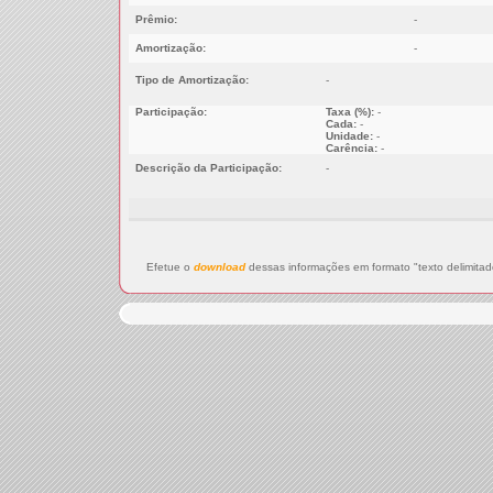
Prêmio:
-
Amortização:
-
Tipo de Amortização:
-
Participação:
Taxa (%):
-
Cada:
-
Unidade:
-
Carência:
-
Descrição da Participação:
-
Efetue o
download
dessas informações em formato "texto delimitad