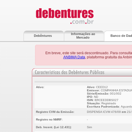
Informações ao
Debêntures
Banco de Da
Mercado
Em breve, este site será descontinuado. Para consult
ANBIMA Data
, plataforma gratuita da Anb
Ativo:
Ativo:
CEED12
Emissor:
COMPANHIA ESTADUAL
Série/Emissão:
001/002
IPO:
ND
ISIN:
BRCEEDDBS027
Situação:
Registrado
Escritura Padronizada:
Aguarda
Registro CVM da Emissão:
DISPENSA ICVM 476/09
em
21/
Registro no NMRF:
-
Deb. Incent. (Lei 12.431):
Sim