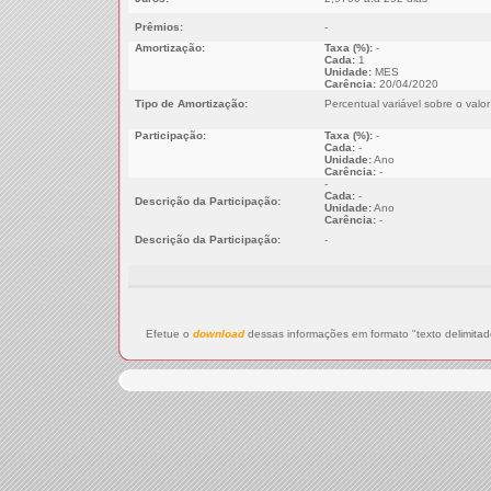
Prêmios:
-
Amortização:
Taxa (%):
-
Cada:
1
Unidade:
MES
Carência:
20/04/2020
Tipo de Amortização:
Percentual variável sobre o valo
Participação:
Taxa (%):
-
Cada:
-
Unidade:
Ano
Carência:
-
-
Cada:
-
Descrição da Participação:
Unidade:
Ano
Carência:
-
Descrição da Participação:
-
Efetue o
download
dessas informações em formato "texto delimitad