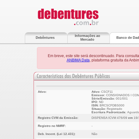
Informações ao
Debêntures
Banco de Da
Mercado
Em breve, este site será descontinuado. Para consult
ANBIMA Data
, plataforma gratuita da Anb
Ativo:
Ativo:
CSCF11
Emissor:
CONSIGNADOS I COM
Série/Emissão:
001/001
IPO:
ND
ISIN:
BRCSCFDBS000
Situação:
Registrado
Escritura Padronizada:
Aguarda
Registro CVM da Emissão:
DISPENSA ICVM 476/09
em
19/
Registro no NMRF:
-
Deb. Incent. (Lei 12.431):
Não