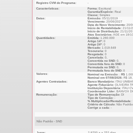
Registro CVM do Programa:
-
Características:
Forma:
Escritural
Garantia/Espécie:
Real
Classe:
Simples
Datas:
Emissão:
05/11/2019
Vencimento:
20/06/2027
Data do Novo Vencimento:
20/0
Início de Rentabilidade:
21/11/
Início de Distribuição:
21/11/20
Atos Societários:
AGE em 18/10
Quantidades:
Emitida:
1.260.000
Artigo 14º:
0
Artigo 24º:
0
Mercado:
1.019.649
Tesouraria:
0
Resgatada:
0
Cancelada:
0,
Convertida no SND:
0,
Convertida fora do SND:
0
Permutada no SND:
0,
Permutada fora do SND:
0
Valores:
Nominal na Emissão: : R$
1.00
Nominal em 07/08/2026:
R$ 18,
Agentes Contratados:
Banco Mandatário:
ITAU UNIBA
Agente Fiduciário:
OLIVEIRA T
Instituição Depositária:
ITAU CV
Coordenador Líder:
BANVOX DI
Remuneração:
Tipo de Remuneração:
DI
Tipo de Correção:
-
% Multiplicador/Rentabilidade:
Critério de Cálculo:
Não Padrão
Corrige a cada:
-
Não Padrão - SND
Juros:
2,9700 a.a 252 dias