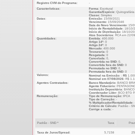
Registro CVM do Programa:
-
Características:
Forma:
Escritural
Garantia/Espécie:
Quirografária
Classe:
Simples
Datas:
Emissão:
15/09/2021
Vencimento:
15/09/2046
Data do Novo Vencimento:
15/0
Início de Rentabilidade:
18/10/
Início de Distribuição:
18/10/20
Atos Societários:
RCA em 22/09
Quantidades:
Emitida:
400.000
Artigo 14º:
0
Artigo 24º:
0
Mercado:
400.000
Tesouraria:
0
Resgatada:
0
Cancelada:
0,
Convertida no SND:
0,
Convertida fora do SND:
0
Permutada no SND:
0,
Permutada fora do SND:
0
Valores:
Nominal na Emissão: : R$
1.00
Nominal em 07/08/2026:
R$ 1.1
Agentes Contratados:
Banco Mandatário:
BANCO BRA
Agente Fiduciário:
PENTAGONO
Instituição Depositária:
BANCO 
Coordenador Líder:
BCO BTG P
Remuneração:
Tipo de Remuneração:
IPCA
Tipo de Correção:
-
% Multiplicador/Rentabilidade:
Critério de Cálculo:
Padrão - S
Corrige a cada:
-
Padrão - SND *
Taxa
Pra
Taxa de Juros/Spread:
5,7158
25