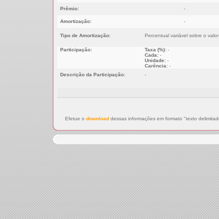
Prêmio:
-
Amortização:
-
Tipo de Amortização:
Percentual variável sobre o valo
Participação:
Taxa (%):
-
Cada:
-
Unidade:
-
Carência:
-
Descrição da Participação:
-
Efetue o
download
dessas informações em formato "texto delimitad