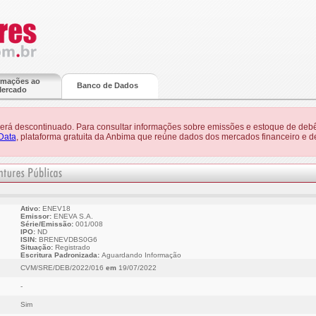
rmações ao
Banco de Dados
ercado
 será descontinuado. Para consultar informações sobre emissões e estoque de debê
Data
, plataforma gratuita da Anbima que reúne dados dos mercados financeiro e de
Ativo:
ENEV18
Emissor:
ENEVA S.A.
Série/Emissão:
001/008
IPO:
ND
ISIN:
BRENEVDBS0G6
Situação:
Registrado
Escritura Padronizada:
Aguardando Informação
CVM/SRE/DEB/2022/016
em
19/07/2022
-
Sim