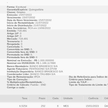
-
Forma:
Escritural
Garantia/Espécie:
Quirografária
Classe:
Simples
Emissão:
15/07/2022
Vencimento:
15/07/2032
Data do Novo Vencimento:
15/07/2032
Início de Rentabilidade:
21/07/2022
Início de Distribuição:
21/07/2022
Atos Societários:
RCA em 13/06/2022
Emitida:
718.491
Artigo 14º:
0
Artigo 24º:
0
Mercado:
718.491
Tesouraria:
0
Resgatada:
0
Cancelada:
0,
Convertida no SND:
0,
Convertida fora do SND:
0
Permutada no SND:
0,
Permutada fora do SND:
0
Nominal na Emissão: : R$
1.000,000000
Nominal em 05/08/2026:
R$ 1.188,117890
Banco Mandatário:
BANCO BRADESCO S/A
Agente Fiduciário:
PENTAGONO S/A DTVM
Instituição Depositária:
BANCO BRADESCO S/A
Coordenador Líder:
BANCO ITAU-BBA S/A
Tipo de Remuneração:
IPCA
Dia de Referência para Índice de
Tipo de Correção:
-
Critério para Índice:
-
% Multiplicador/Rentabilidade:
-
Limite da TJLP:
-
Critério de Cálculo:
Padrão - SND
Tipo de Tratamento do Limite da 
Corrige a cada:
-
Taxa
Prazo
Cada
Unidade
Carência
Cri
6,5254
252
6
MES
15/01/2023
Útil