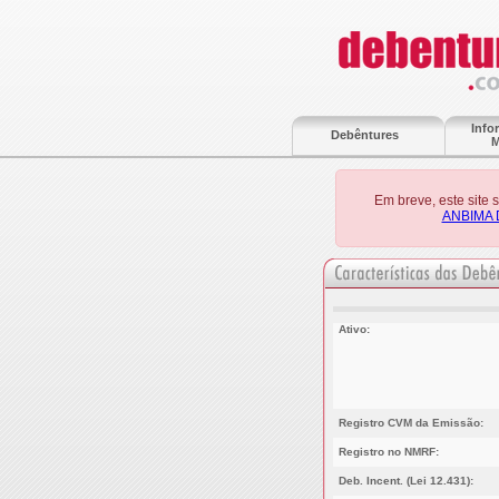
Info
Debêntures
M
Em breve, este site
ANBIMA 
Ativo:
Registro CVM da Emissão:
Registro no NMRF:
Deb. Incent. (Lei 12.431):