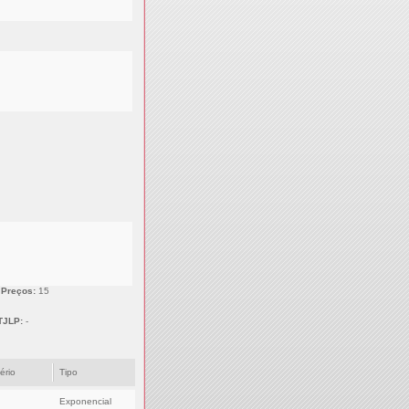
 Preços:
15
TJLP:
-
tério
Tipo
Exponencial