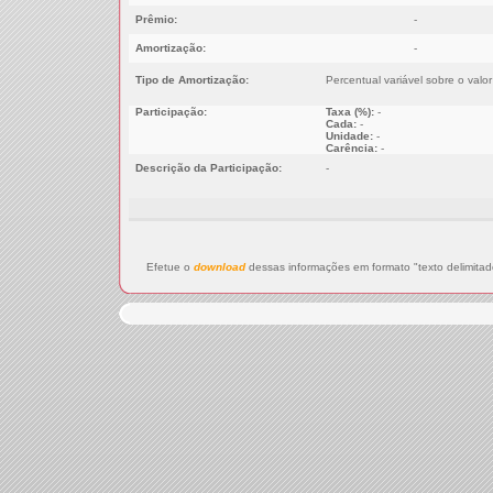
Prêmio:
-
Amortização:
-
Tipo de Amortização:
Percentual variável sobre o valo
Participação:
Taxa (%):
-
Cada:
-
Unidade:
-
Carência:
-
Descrição da Participação:
-
Efetue o
download
dessas informações em formato "texto delimitad