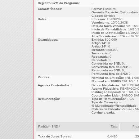
Registro CVM do Programa:
-
Características:
Forma:
Escritural
Garantia/Espécie:
Quirografária
Classe:
Simples
Datas:
Emissão:
15/09/2023
Vencimento:
15/09/2038
Data do Novo Vencimento:
15/0
Início de Rentabilidade:
16/10/
Início de Distribuição:
13/10/20
Atos Societários:
RCA em 02/10
Quantidades:
Emitida:
800.000
Artigo 14º:
0
Artigo 24º:
0
Mercado:
800.000
Tesouraria:
0
Resgatada:
0
Cancelada:
0,
Convertida no SND:
0,
Convertida fora do SND:
0
Permutada no SND:
0,
Permutada fora do SND:
0
Valores:
Nominal na Emissão: : R$
1.00
Nominal em 10/08/2026:
R$ 1.1
Agentes Contratados:
Banco Mandatário:
ITAU UNIBA
Agente Fiduciário:
PENTAGONO
Instituição Depositária:
ITAU CV
Coordenador Líder:
BANCO SAN
Remuneração:
Tipo de Remuneração:
IPCA
Tipo de Correção:
-
% Multiplicador/Rentabilidade:
Critério de Cálculo:
Padrão - S
Corrige a cada:
-
Padrão - SND *
Taxa
Pra
Taxa de Juros/Spread:
6,4496
25