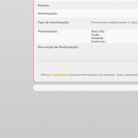
Prêmio:
-
Amortização:
-
Tipo de Amortização:
Percentual variável sobre o valo
Participação:
Taxa (%):
-
Cada:
-
Unidade:
-
Carência:
-
Descrição da Participação:
-
Efetue o
download
dessas informações em formato "texto delimitad