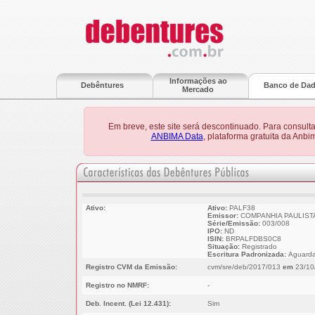
Informações ao
Debêntures
Banco de Da
Mercado
Em breve, este site será descontinuado. Para consult
ANBIMA Data
, plataforma gratuita da Anb
Ativo:
Ativo:
PALF38
Emissor:
COMPANHIA PAULISTA
Série/Emissão:
003/008
IPO:
ND
ISIN:
BRPALFDBS0C8
Situação:
Registrado
Escritura Padronizada:
Aguarda
Registro CVM da Emissão:
cvm/sre/deb/2017/013
em
23/10
Registro no NMRF:
-
Deb. Incent. (Lei 12.431):
Sim