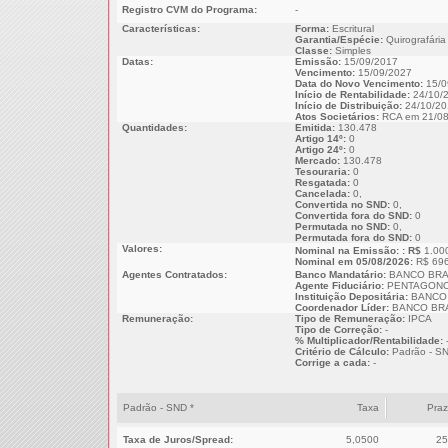
Registro CVM do Programa:
-
Características:
Forma:
Escritural
Garantia/Espécie:
Quirografária
Classe:
Simples
Datas:
Emissão:
15/09/2017
Vencimento:
15/09/2027
Data do Novo Vencimento:
15/0
Início de Rentabilidade:
24/10/
Início de Distribuição:
24/10/20
Atos Societários:
RCA em 21/08
Quantidades:
Emitida:
130.478
Artigo 14º:
0
Artigo 24º:
0
Mercado:
130.478
Tesouraria:
0
Resgatada:
0
Cancelada:
0,
Convertida no SND:
0,
Convertida fora do SND:
0
Permutada no SND:
0,
Permutada fora do SND:
0
Valores:
Nominal na Emissão: : R$
1.00
Nominal em 05/08/2026:
R$ 696
Agentes Contratados:
Banco Mandatário:
BANCO BRA
Agente Fiduciário:
PENTAGONO
Instituição Depositária:
BANCO 
Coordenador Líder:
BANCO BRA
Remuneração:
Tipo de Remuneração:
IPCA
Tipo de Correção:
-
% Multiplicador/Rentabilidade:
Critério de Cálculo:
Padrão - S
Corrige a cada:
-
Padrão - SND *
Taxa
Pra
Taxa de Juros/Spread:
5,0500
25