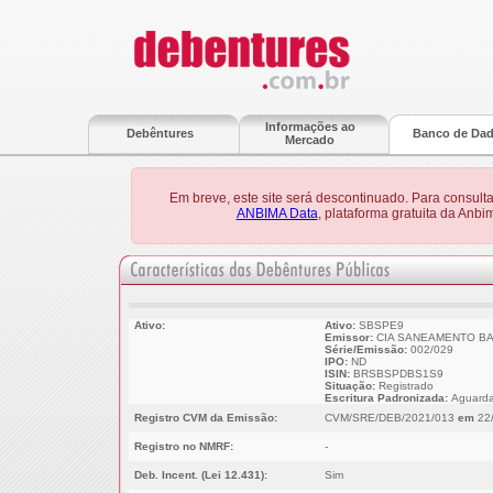
Informações ao
Debêntures
Banco de Da
Mercado
Em breve, este site será descontinuado. Para consult
ANBIMA Data
, plataforma gratuita da Anb
Ativo:
Ativo:
SBSPE9
Emissor:
CIA SANEAMENTO BAS
Série/Emissão:
002/029
IPO:
ND
ISIN:
BRSBSPDBS1S9
Situação:
Registrado
Escritura Padronizada:
Aguarda
Registro CVM da Emissão:
CVM/SRE/DEB/2021/013
em
22/
Registro no NMRF:
-
Deb. Incent. (Lei 12.431):
Sim