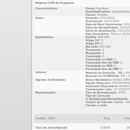
Registro CVM do Programa:
-
Características:
Forma:
Escritural
Garantia/Espécie:
Quirografária
Classe:
Simples
Datas:
Emissão:
15/12/2021
Vencimento:
15/12/2031
Data do Novo Vencimento:
15/1
Início de Rentabilidade:
23/12/
Início de Distribuição:
23/12/20
Atos Societários:
RCA em 28/10
Quantidades:
Emitida:
600.000
Artigo 14º:
0
Artigo 24º:
0
Mercado:
600.000
Tesouraria:
0
Resgatada:
0
Cancelada:
0,
Convertida no SND:
0,
Convertida fora do SND:
0
Permutada no SND:
0,
Permutada fora do SND:
0
Valores:
Nominal na Emissão: : R$
1.00
Nominal em 07/08/2026:
R$ 1.2
Agentes Contratados:
Banco Mandatário:
BANCO BRA
Agente Fiduciário:
PENTAGONO
Instituição Depositária:
BANCO 
Coordenador Líder:
XP INVEST
Remuneração:
Tipo de Remuneração:
IPCA
Tipo de Correção:
-
% Multiplicador/Rentabilidade:
Critério de Cálculo:
Padrão - S
Corrige a cada:
-
Padrão - SND *
Taxa
Pra
Taxa de Juros/Spread:
5,3058
25