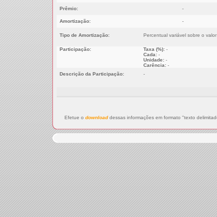
Prêmio:
-
Amortização:
-
Tipo de Amortização:
Percentual variável sobre o valo
Participação:
Taxa (%):
-
Cada:
-
Unidade:
-
Carência:
-
Descrição da Participação:
-
Efetue o
download
dessas informações em formato "texto delimitad