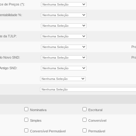
ce de Preços (*):
Rentabilidade %:
te da TJLP:
Pr
 do Novo SND:
Pr
 Antigo SND:
Nominativa
Escritural
Simples
Conversível
Conversível Permutável
Permutável