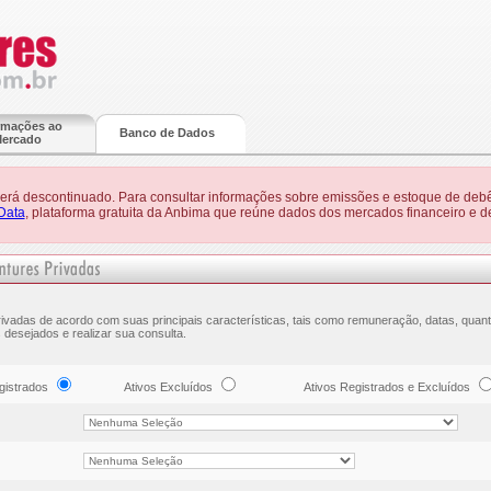
rmações ao
Banco de Dados
ercado
 será descontinuado. Para consultar informações sobre emissões e estoque de debê
Data
, plataforma gratuita da Anbima que reúne dados dos mercados financeiro e de
ivadas de acordo com suas principais características, tais como remuneração, datas, quanti
 desejados e realizar sua consulta.
gistrados
Ativos Excluídos
Ativos Registrados e Excluídos