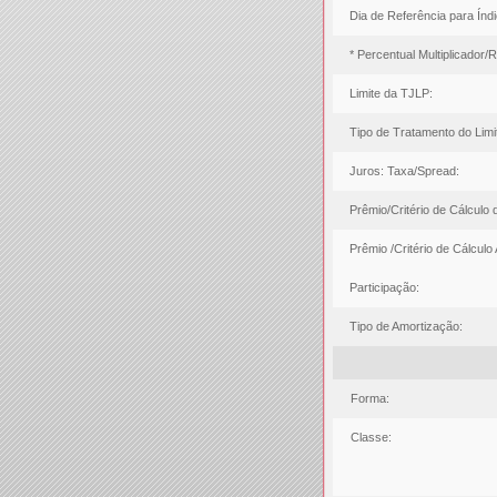
Dia de Referência para Índi
* Percentual Multiplicador/
Limite da TJLP:
Tipo de Tratamento do Limi
Juros: Taxa/Spread:
Prêmio/Critério de Cálculo
Prêmio /Critério de Cálculo
Participação:
Tipo de Amortização:
Forma:
Classe: