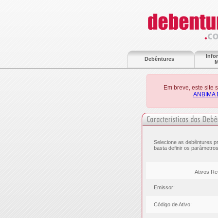
Info
Debêntures
M
Em breve, este site
ANBIMA 
Selecione as debêntures pr
basta definir os parâmetros
Ativos Re
Emissor:
Código de Ativo: