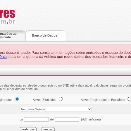
rmações ao
Banco de Dados
ercado
 será descontinuado. Para consultar informações sobre emissões e estoque de debê
Data
, plataforma gratuita da Anbima que reúne dados dos mercados financeiro e de
os das debêntures, desde o seu registro no SND até a data atual, calculadas segundo o crit
o ou o período de consulta.
gistrados
Ativos Excluídos
Ativos Registrados e Excluídos
de
até
(dd/mm/aaaa)