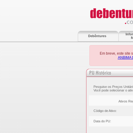
Info
Debêntures
M
Em breve, este site
ANBIMA 
Pesquise os Preços Unitári
Você pode selecionar o ativ
Ativos Re
Código de Ativo:
Data do PU: